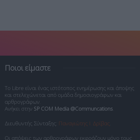
Ποιοι είμαστε
Το Libre είναι ένας ιστότοπος ενημέρωσης και άποψης
και στελεχώνεται από ομάδα δημοσιογράφων και
αρθρογράφων.
Ανήκει στην
SP COM Media @Communcations
.
Διευθυντής Σύνταξης:
Παναγιώτης Ι. Δρίβας
.
Οι απόψεις των αρθρογράφων εκφράζουν μόνο τους