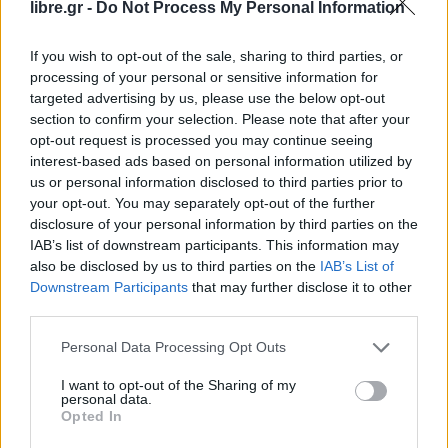
κυβέρνηση να παρακολουθεί συστηματικά την
libre.gr -
Do Not Process My Personal Information
παρουσία, τη διάδοση και τον αντίκτυπο της
If you wish to opt-out of the sale, sharing to third parties, or
ρητορικής μίσους στο διαδίκτυο, είπε ο Σάντσεθ.
processing of your personal or sensitive information for
targeted advertising by us, please use the below opt-out
Η ρητορική μίσους στο διαδίκτυο προκαλεί
section to confirm your selection. Please note that after your
έντονη πόλωση στην ισπανική κοινωνία, είπε ο
opt-out request is processed you may continue seeing
πρωθυπουργός, και είναι σημαντικό να αρχίσουμε
interest-based ads based on personal information utilized by
us or personal information disclosed to third parties prior to
να μιλάμε για το “αποτύπωμα μίσους” με τον ίδιο
your opt-out. You may separately opt-out of the further
τρόπο που η κοινωνία συζητά για το αποτύπωμα
disclosure of your personal information by third parties on the
άνθρακα.
IAB’s list of downstream participants. This information may
also be disclosed by us to third parties on the
IAB’s List of
Downstream Participants
that may further disclose it to other
“Θέλουμε να αρχίσουμε να μιλάμε για τον
third parties.
αντίκτυπο του μίσους. Όταν κάτι είναι μετρήσιμο,
παύει να είναι αόρατο”, σχολίασε.
Personal Data Processing Opt Outs
Τα αποτελέσματα από την εφαρμογή του
I want to opt-out of the Sharing of my
personal data.
εργαλείου θα γνωστοποιηθούν ώστε οι πολίτες να
Opted In
μπορούν να βλέπουν “ποιος μπλοκάρει αυτό το