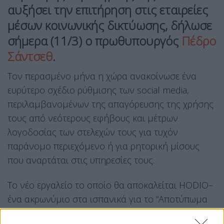
αυξήσει την επιτήρηση στις εταιρείες
μέσων κοινωνικής δικτύωσης, δήλωσε
σήμερα (11/3) ο πρωθυπουργός
Πέδρο
Σάντσεθ
.
Τον περασμένο μήνα η χώρα ανακοίνωσε ένα
ευρύτερο σχέδιο ρύθμισης των social media,
περιλαμβανομένων της απαγόρευσης της χρήσης
τους από νεότερους εφήβους και μέτρων
λογοδοσίας των στελεχών τους για τυχόν
παράνομο περιεχόμενο ή για ρητορική μίσους
που αναρτάται στις υπηρεσίες τους.
Το νέο εργαλείο το οποίο θα αποκαλείται HODIO–
ένα ακρωνύμιο στα ισπανικά για το “Αποτύπωμα
Μίσους και Πόλωσης”–θα επιτρέπει στην