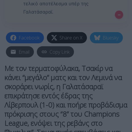
τελικό αποτέλεσμα υπέρ της
Γαλατάσαραϊ.
–
Facebook
Share on X
Bluesky
Email
Copy Link
Με τον τερματοφύλακα, Τσακίρ να
κάνει “μεγάλο” ματς και τον Λεμινά να
σκοράρει νωρίς, η Γαλατάσαραϊ
επικράτησε εντός έδρας της
Λίβερπουλ (1-0) και ποήρε προβάδισμα
πρόκρισης στους “8” του Champions
League, ενόψει της ρεβάνς στο