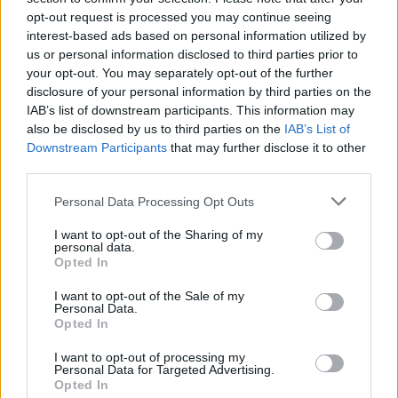
Νιγηριανός επιθετικός έχασε μεγάλη ευκαιρία να
opt-out request is processed you may continue seeing
σκοράρει στο 12′, με κοντινή κεφαλιά.
interest-based ads based on personal information utilized by
us or personal information disclosed to third parties prior to
Η Λίβερπουλ ανέβασε “στροφές” για λίγα λεπτά και
your opt-out. You may separately opt-out of the further
προσπάθησε να φτάσει στην ισοφάριση. Στο 12′ οι
disclosure of your personal information by third parties on the
IAB’s list of downstream participants. This information may
παίκτες του Σλοτ έκρυψαν την μπάλα, ο Βιρτς
also be disclosed by us to third parties on the
IAB’s List of
έκανε το σουτ μέσα από την περιοχή αλλά ο
Downstream Participants
that may further disclose it to other
Τσακίρ είπε “όχι”. Η Γαλατάσαραϊ όμως βγήκε στην
third parties.
επίθεση και ανάγκασε τον Μαμαρντασβίλι να
Personal Data Processing Opt Outs
κάνει μεγάλες επεμβάσεις.
I want to opt-out of the Sharing of my
personal data.
Η Λίβερπουλ μπήκε δυνατά στην επανάληψη -με
Opted In
τον Σαλάχ πάντως να είναι… σκιά του εαυτού του-
I want to opt-out of the Sale of my
Personal Data.
και απείλησε την εστία του Τσακπιρ με τα σουτ
Opted In
των Σομποζλάι (46′) και Μακ Άλιστερ (47′). Από το
I want to opt-out of processing my
60′ και μετά όμως η Γαλατάσαραϊ πήρε και πάλι τα
Personal Data for Targeted Advertising.
ηνία του αγώνα και στο 62′ σκόραρε με τον
Opted In