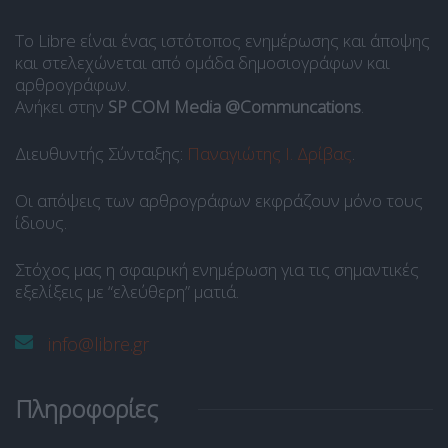
Το Libre είναι ένας ιστότοπος ενημέρωσης και άποψης
και στελεχώνεται από ομάδα δημοσιογράφων και
αρθρογράφων.
Ανήκει στην
SP COM Media @Communcations
.
Διευθυντής Σύνταξης:
Παναγιώτης Ι. Δρίβας
.
Οι απόψεις των αρθρογράφων εκφράζουν μόνο τους
ίδιους.
Στόχος μας η σφαιρική ενημέρωση για τις σημαντικές
εξελίξεις με “ελεύθερη” ματιά.
info@libre.gr
Πληροφορίες