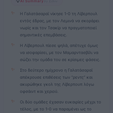
💡
AI Summary
by Libre
✨
Η Γαλατάσαραϊ νίκησε 1-0 τη Λίβερπουλ
εντός έδρας, με τον Λεμινά να σκοράρει
νωρίς και τον Τσακίρ να πραγματοποιεί
σημαντικές επεμβάσεις.
✨
Η Λίβερπουλ πίεσε ψηλά, απέτυχε όμως
να ισοφαρίσει, με τον Μαμαρντασβίλι να
σώζει την ομάδα του σε κρίσιμες φάσεις.
✨
Στο δεύτερο ημίχρονο η Γαλατάσαραϊ
απέκρουσε επιθέσεις των “ρεντς” και
ακυρώθηκε γκολ της Λίβερπουπ λόγω
οφσάιντ και χεριού.
✨
Οι δύο ομάδες έχασαν ευκαιρίες μέχρι το
τέλος, με το 1-0 να παραμένει ως το