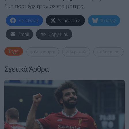
δυο πορτιέρε ήταν σε ετοιμότητα.
Facebook
Share on X
Bluesky
Email
Copy Link
Tags:
γαλατασαραι
λιβερπουλ
ποδοφαιρο
Σχετικά Άρθρα