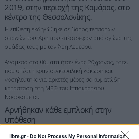
2019, στην περιοχή της Καμάρας, στο
κέντρο της Θεσσαλονίκης.
Η επίθεση εκδηλώθηκε σε βάρος τεσσάρων
οπαδών του ‘Αρη που επέστρεφαν από αγώνα της
ομάδας τους με τον Άρη Λεμεσού.
Ανάμεσα στα θύματα ήταν ένας 20χρονος, τότε,
που υπέστη κρανιοεγκεφαλική κάκωση και
νοσηλεύτηκε για αρκετές μέρες σε κωματώδη
κατάσταση στη ΜΕΘ του Ιπποκράτειου
Νοσοκομείου.
Αρνήθηκαν κάθε εμπλοκή στην
υπόθεση
Στο Μικτό Ορκωτό Δικαστήριο εισήχθη το σκέλος
libre.gr -
Do Not Process My Personal Information