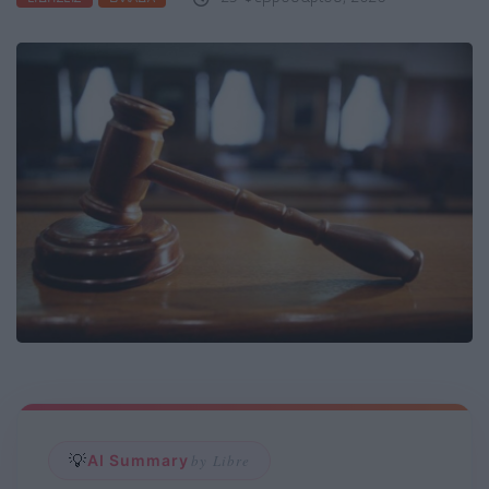
💡
AI Summary
by Libre