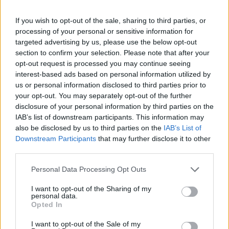
που αφορούσε τον τραυματισμό τού 20χρονου,
με τους επτά κατηγορούμενους να
If you wish to opt-out of the sale, sharing to third parties, or
παραπέμπονται για την πράξη της βαριάς
processing of your personal or sensitive information for
targeted advertising by us, please use the below opt-out
σκοπούμενης σωματικής βλάβης, από κοινού, ο
section to confirm your selection. Please note that after your
τελευταίος για συνέργεια στην πράξη αυτή.
opt-out request is processed you may continue seeing
interest-based ads based on personal information utilized by
Απολογούμενοι, οι κατηγορούμενοι, 26 έως 33
us or personal information disclosed to third parties prior to
your opt-out. You may separately opt-out of the further
ετών, αρνήθηκαν κάθε εμπλοκή στην υπόθεση.
disclosure of your personal information by third parties on the
IAB’s list of downstream participants. This information may
«Η μνήμη μου σταματάει στην
also be disclosed by us to third parties on the
IAB’s List of
Καμάρα»
Downstream Participants
that may further disclose it to other
third parties.
Από την πλευρά του, το 27χρονο σήμερα θύμα
Personal Data Processing Opt Outs
κατέθεσε τα εξής: «Πήγαμε να φάμε στο κέντρο
μετά τον αγώνα. Νοσηλεύτηκα 10-15 μέρες μέρες
I want to opt-out of the Sharing of my
personal data.
στην Εντατική κι άλλες τόσες στο νοσοκομείο.
Opted In
Επέστρεψα στο σπίτι για ανάρρωση. Σήμερα η
I want to opt-out of the Sale of my