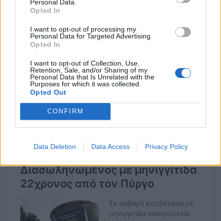
υγεία μου έχει επανέλθει. Η μνήμη μου σταματάει
Personal Data.
Opted In
στην Καμάρα. Οι φίλοι μου μου είπαν ότι ήταν
πολλά άτομα και με χτυπούσαν με διάφορα
I want to opt-out of processing my
Personal Data for Targeted Advertising.
αντικείμενα. Δε θυμάμαι κανέναν ούτε
Opted In
αναγνωρίζω κανέναν».
I want to opt-out of Collection, Use,
Retention, Sale, and/or Sharing of my
Personal Data that Is Unrelated with the
Καθώς δεν αποδείχθηκε η εμπλοκή των παραπάνω
Purposes for which it was collected.
Opted Out
προσώπων στο επίδικο επεισόδιο, οι δικαστές
αποφάσισαν να τους αθωώσουν.
CONFIRM
Data Deletion
Data Access
Privacy Policy