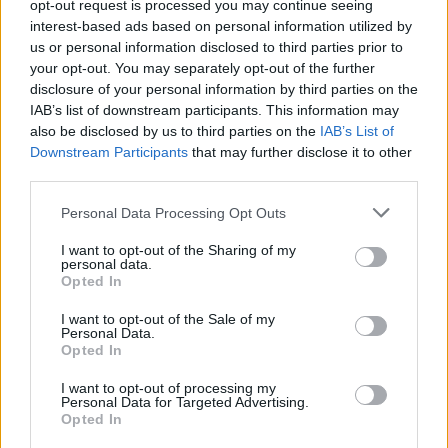
opt-out request is processed you may continue seeing
του κεντρικού δελτίου ειδήσεων στον ΣΚΑΪ που
interest-based ads based on personal information utilized by
us or personal information disclosed to third parties prior to
παρουσίασε.
your opt-out. You may separately opt-out of the further
disclosure of your personal information by third parties on the
IAB’s list of downstream participants. This information may
also be disclosed by us to third parties on the
IAB’s List of
«Ποτέ δεν πίστεψα ότι θα συμβεί κάτι άσχημο.
Downstream Participants
that may further disclose it to other
Όταν έχεις παιδιά δεν επιτρέπεις στον εαυτό σου
third parties.
να πιστέψει ότι κάτι θα πάει στραβά. Οι πρώτες
Personal Data Processing Opt Outs
ημέρες ήταν δύσκολες.
Δεν μπορούσα να σηκωθώ,
I want to opt-out of the Sharing of my
χρειάστηκαν πολλές ημέρες για να σηκωθώ.
Ήταν
personal data.
πρώτη φορά που το μυαλό μου επέβαλε στο
Opted In
σώμα μου τι θα κάνει. Ο σύζυγός μου ήταν σε
I want to opt-out of the Sale of my
Personal Data.
αυτή την περιπέτεια. Του είμαι ευγνώμων. Αυτά
Opted In
είναι δοκιμασίες για όλη την οικογένεια»,
I want to opt-out of processing my
εξομολογείται.
Personal Data for Targeted Advertising.
Opted In
Ενώ, για τον γιο της, η Σία Κοσιώνη αποκάλυψε: