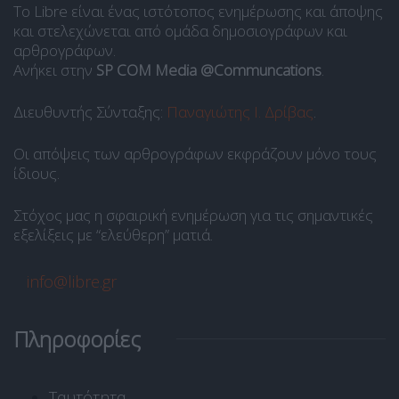
Το Libre είναι ένας ιστότοπος ενημέρωσης και άποψης
και στελεχώνεται από ομάδα δημοσιογράφων και
αρθρογράφων.
Ανήκει στην
SP COM Media @Communcations
.
Διευθυντής Σύνταξης:
Παναγιώτης Ι. Δρίβας
.
Οι απόψεις των αρθρογράφων εκφράζουν μόνο τους
ίδιους.
Στόχος μας η σφαιρική ενημέρωση για τις σημαντικές
εξελίξεις με “ελεύθερη” ματιά.
info@libre.gr
Πληροφορίες
Ταυτότητα