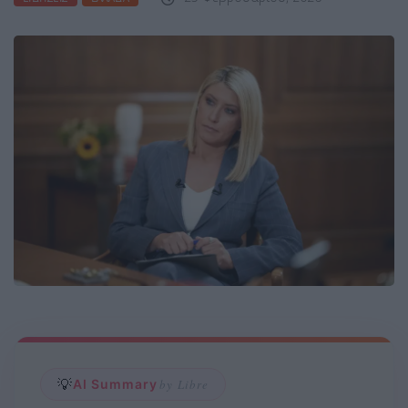
💡
AI Summary
by Libre