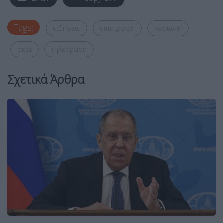
Tags:
ειδησεις
επιστροφη
κοσιωνη
σκαι
τηλεοραση
Σχετικά Άρθρα