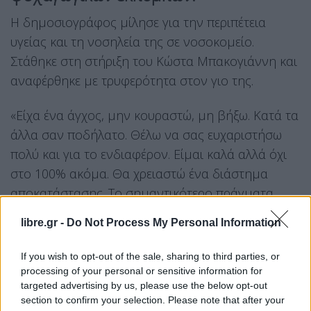
Η δημοσιογράφος μίλησε για την περιπέτεια
υγείας και τη νοσηλεία της σε νοσοκομείο.
Στάθηκε στη στήριξη του Κώστα Μπακογιάννη και
αναφέρθηκε με τρυφερότητα στον γιο της.
«Είχα ένα άγχος, μην κουραστώ, μη βήξω. Κατά τα
άλλα σαν ποδήλατο. Θέλω να σας ευχαριστήσω
πολύ και για το ενδιαφέρον. Είμαι καλά αλλά όχι
στο 100% ακόμα. Θα χρειαστώ ένα διάστημα
αποκατάστασης. Το σημαντικότερο πράγματα
είναι η υγείας μας.
Προτεραιότητά μας είναι η
libre.gr -
Do Not Process My Personal Information
υγεία μας και οι άνθρωποι μας
. Με συγκίνησε η
έκπληξη των συναδέλφων μου. Μου έλειψαν πολύ.
If you wish to opt-out of the sale, sharing to third parties, or
Χάρηκα πολύ που επέστρεψα κοντά στους
processing of your personal or sensitive information for
targeted advertising by us, please use the below opt-out
συναδέλφους μου και στο κοινό», είπε η Σία
section to confirm your selection. Please note that after your
Κοσιώνη στους δημοσιογράφους, μετά το τέλος