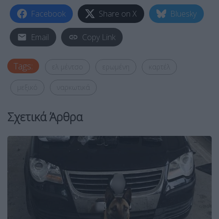
Facebook
Share on X
Bluesky
Email
Copy Link
Tags:
ελ μέντσο
ερωμένη
καρτέλ
μεξικό
ναρκωτικά
Σχετικά Άρθρα