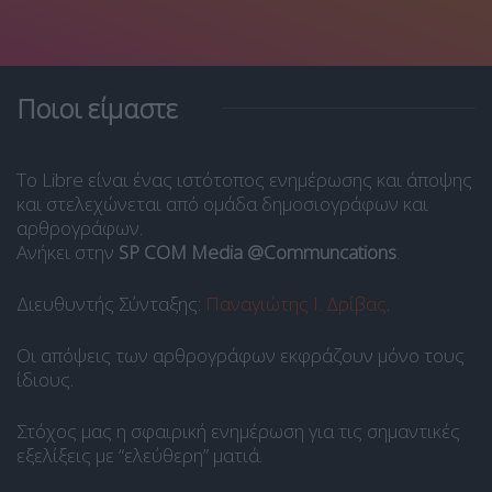
Ποιοι είμαστε
Το Libre είναι ένας ιστότοπος ενημέρωσης και άποψης
και στελεχώνεται από ομάδα δημοσιογράφων και
αρθρογράφων.
Ανήκει στην
SP COM Media @Communcations
.
Διευθυντής Σύνταξης:
Παναγιώτης Ι. Δρίβας
.
Οι απόψεις των αρθρογράφων εκφράζουν μόνο τους
ίδιους.
Στόχος μας η σφαιρική ενημέρωση για τις σημαντικές
εξελίξεις με “ελεύθερη” ματιά.