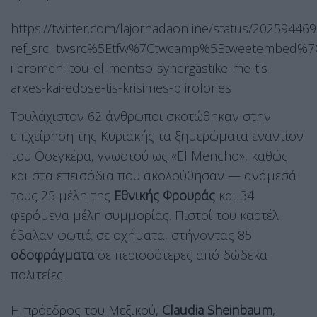
https://twitter.com/lajornadaonline/status/2025944
ref_src=twsrc%5Etfw%7Ctwcamp%5Etweetembed%7
i-eromeni-tou-el-mentso-synergastike-me-tis-
arxes-kai-edose-tis-krisimes-plirofories
Τουλάχιστον 62 άνθρωποι σκοτώθηκαν στην
επιχείρηση της Κυριακής τα ξημερώματα εναντίον
του Οσεγκέρα, γνωστού ως «El Mencho», καθώς
και στα επεισόδια που ακολούθησαν — ανάμεσά
τους 25 μέλη της
Εθνικής Φρουράς
και 34
φερόμενα μέλη συμμορίας. Πιστοί του καρτέλ
έβαλαν φωτιά σε οχήματα, στήνοντας 85
οδοφράγματα
σε περισσότερες από δώδεκα
πολιτείες.
Η πρόεδρος του Μεξικού,
Claudia Sheinbaum
,