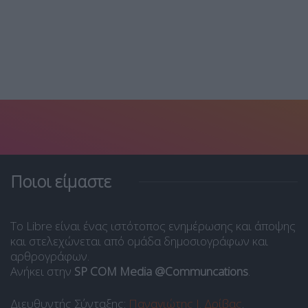
Ποιοι είμαστε
Το Libre είναι ένας ιστότοπος ενημέρωσης και άποψης
και στελεχώνεται από ομάδα δημοσιογράφων και
αρθρογράφων.
Ανήκει στην
SP COM Media @Communcations
.
Διευθυντής Σύνταξης:
Παναγιώτης Ι. Δρίβας
.