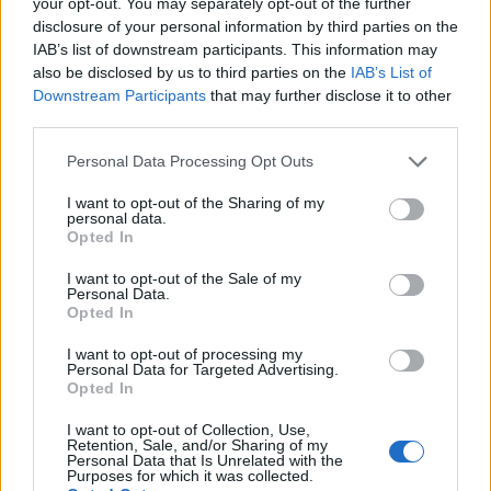
your opt-out. You may separately opt-out of the further
αλυσίδα DNA. Ο κ. Κασσελάκης τόνισε
disclosure of your personal information by third parties on the
χαρακτηριστικά ότι «η Δημοκρατία είναι στο DNA
IAB’s list of downstream participants. This information may
μας» και ότι «είμαστε οι πιο δημοκράτες απ’
also be disclosed by us to third parties on the
IAB’s List of
Downstream Participants
that may further disclose it to other
όλους».
third parties.
Νωρίτερα, αναφέρθηκε στις ιδεολογικές αναφορές
Personal Data Processing Opt Outs
του κόμματος, κάνοντας λόγο για επιρροές από
I want to opt-out of the Sharing of my
προσωπικότητες όπως ο Ούλωφ Πάλμε, ο Μπέρνι
personal data.
Σάντερς και ο Μπαράκ Ομπάμα.
Opted In
I want to opt-out of the Sale of my
Αναφερόμενος στο ζήτημα των πολιτικών
Personal Data.
Opted In
συνεργασιών, ο πρόεδρος του ΚΙΔΗ αναθεώρησε
προηγούμενη θέση του και κάλεσε το Συνέδριο να
I want to opt-out of processing my
Personal Data for Targeted Advertising.
αποφασίσει την πλήρη απόρριψη συνεργασίας με
Opted In
τη Νέα Δημοκρατία, τόσο προεκλογικά όσο και
I want to opt-out of Collection, Use,
μετεκλογικά.
Retention, Sale, and/or Sharing of my
Personal Data that Is Unrelated with the
Purposes for which it was collected.
«Καμία συνεργασία με τη ΝΔ σε κανένα εκλογικό