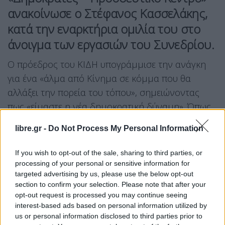
ανακοίνωσε ο Στέφανος Κασσελάκης,
κατά την εναρκτήρια ομιλία του στο
άνοιγμα των εργασιών του Συνεδρίου.
Ο πρόεδρος του ΚΙΔΗ υπογράμμισε την ανάγκη
για ένα «άλμα από Κίνημα σε κόμμα που θα
αλλάξει την πορεία του τόπου», σημειώνοντας
πως «είμαστε η νέα δημοκρατική δύναμη». Όπως
ανέφερε, αυτή η πολιτική μετάβαση οφείλει να
libre.gr -
Do Not Process My Personal Information
αποτυπωθεί και συμβολικά, μέσα από την αλλαγή
της ονομασίας του φορέα.
If you wish to opt-out of the sale, sharing to third parties, or
processing of your personal or sensitive information for
Την ώρα της σχετικής ανακοίνωσης, το λογότυπο
targeted advertising by us, please use the below opt-out
section to confirm your selection. Please note that after your
του Κινήματος Δημοκρατίας στην οθόνη του
opt-out request is processed you may continue seeing
συνεδρίου αντικαταστάθηκε από το νέο
interest-based ads based on personal information utilized by
προτεινόμενο σήμα, το οποίο απεικονίζει μια
us or personal information disclosed to third parties prior to