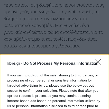
«Δυο άντρες, στη διαφήμιση, προσποιούνται τους
προαγωγούς και οδηγούν μια γυναίκα χωρίς τη
θέληση της και την ανταλλάσσουν για το
καλαματιανό Καρναβάλι. Μια γυναίκα, ένα
γυναικείο-ανθρώπινο σώμα ανταλλάσσεται για το
καρναβάλι» επιμένει και τονίζει πως «δεν είναι
αστείο, δεν μπορούμε να γελάσουμε».
«Σχεδόν κάθε μέρα γινόμαστε μάρτυρες πράξεων
libre.gr -
Do Not Process My Personal Information
οικογενειακής βίας με θύματα γυναίκες, ή
γυναικοκτονίας, ή μιας υπόθεσης μαστροπίας και
If you wish to opt-out of the sale, sharing to third parties, or
ο κατάλογος δεν τελειώνει. Σχεδόν κάθε μέρα μια
processing of your personal or sensitive information for
γυναίκα δέχεται βία γιατί αντιστάθηκε στις ορέξεις
targeted advertising by us, please use the below opt-out
section to confirm your selection. Please note that after your
ενός άντρα ή αντιστάθηκε να γίνει ανταλλακτικό
opt-out request is processed you may continue seeing
μέσο σε μια υπόθεση αγοραπωλησίας του
interest-based ads based on personal information utilized by
κορμιού της. Η πόλη έχει τα θύματά της!»
us or personal information disclosed to third parties prior to