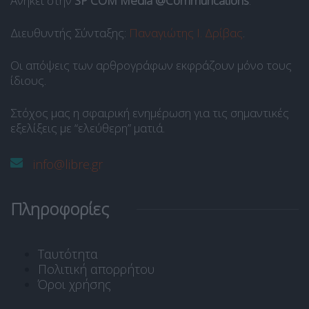
Ανήκει στην
SP COM Media @Communcations
.
Διευθυντής Σύνταξης:
Παναγιώτης Ι. Δρίβας
.
Οι απόψεις των αρθρογράφων εκφράζουν μόνο τους
ίδιους.
Στόχος μας η σφαιρική ενημέρωση για τις σημαντικές
εξελίξεις με “ελεύθερη” ματιά.
info@libre.gr
Πληροφορίες
Ταυτότητα
Πολιτική απορρήτου
Όροι χρήσης