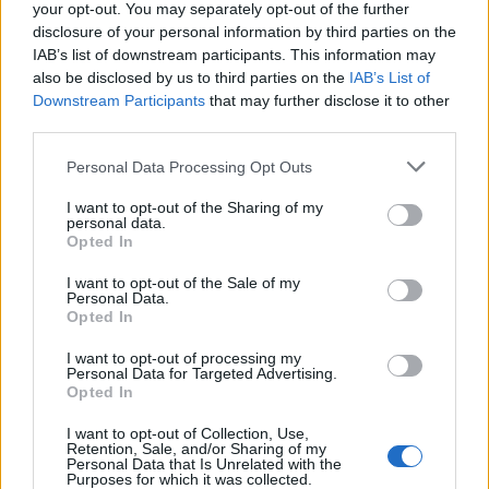
your opt-out. You may separately opt-out of the further
συμπληρώνεται στο ίδιο κείμενο.
disclosure of your personal information by third parties on the
«Το τράφικιν και η εμπορία ανθρώπων δεν
IAB’s list of downstream participants. This information may
also be disclosed by us to third parties on the
IAB’s List of
μπορούν να χρησιμοποιούνται ως ‘’πλάκα’’ για να
Downstream Participants
that may further disclose it to other
διαφημιστεί το Καρναβάλι και να προσελκύσει…
third parties.
κόσμο».
Personal Data Processing Opt Outs
Τέλος, ο οργάνωση κάλεσε τον δήμο να
I want to opt-out of the Sharing of my
personal data.
απολογηθεί δημόσια και να αποσύρει το σποτ
Opted In
άμεσα.
I want to opt-out of the Sale of my
Personal Data.
Opted In
I want to opt-out of processing my
Personal Data for Targeted Advertising.
Opted In
I want to opt-out of Collection, Use,
Retention, Sale, and/or Sharing of my
Personal Data that Is Unrelated with the
Purposes for which it was collected.