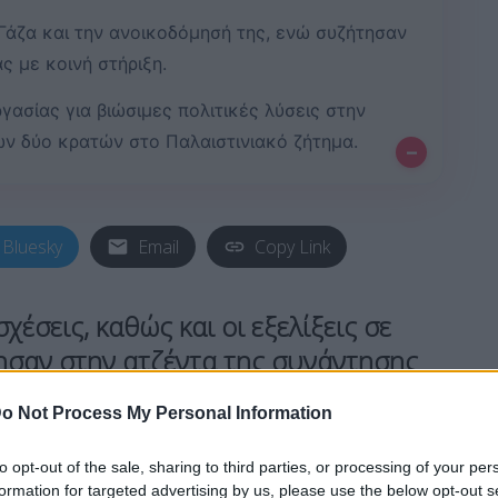
 Γάζα και την ανοικοδόμησή της, ενώ συζήτησαν
ας με κοινή στήριξη.
γασίας για βιώσιμες πολιτικές λύσεις στην
ων δύο κρατών στο Παλαιστινιακό ζήτημα.
–
Bluesky
Email
Copy Link
σχέσεις, καθώς και οι εξελίξεις σε
ησαν στην ατζέντα της συνάντησης
αγίπ Ερντογάν
με τον πρόεδρο
o Not Process My Personal Information
λ Σίσι
.
to opt-out of the sale, sharing to third parties, or processing of your per
formation for targeted advertising by us, please use the below opt-out s
ύο πρόεδροι ήταν και εκείνο των εξελίξεων