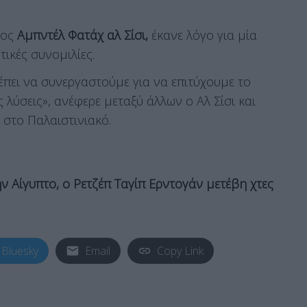
ρος
Αμπντέλ Φατάχ αλ Σίσι,
έκανε λόγο για μία
ικές συνομιλίες.
ρέπει να συνεργαστούμε για να επιτύχουμε το
λύσεις», ανέφερε μεταξύ άλλων ο Αλ Σίσι και
 στο Παλαιστινιακό.
ν Αίγυπτο, ο Ρετζέπ Ταγίπ Ερντογάν μετέβη χτες
Bluesky
Email
Copy Link