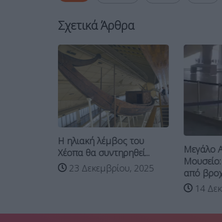
Σχετικά Άρθρα
στις χώρες
Η ηλιακή λέμβος του
Μεγάλο Α
...
Χέοπα θα συντηρηθεί...
Μουσείο:
υ, 2026
23 Δεκεμβρίου, 2025
από βροχ
14 Δεκ