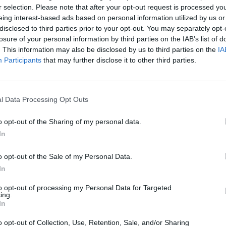
r selection. Please note that after your opt-out request is processed y
ος, κατά τις συνομιλίες δόθηκε έμφαση
eing interest-based ads based on personal information utilized by us or
και της ακεραιότητας της Λιβύης, με στόχο την
disclosed to third parties prior to your opt-out. You may separately opt-
losure of your personal information by third parties on the IAB’s list of
ρα, παραμένει κοινός στόχος μας με την
. This information may also be disclosed by us to third parties on the
IA
 υποστήριξη των διαδικασιών που θα
Participants
that may further disclose it to other third parties.
ύνη των Λίβυων
», δήλωσε μεταξύ άλλων ο Ταγίπ
ων δύο προέδρων μετά τη συνάντηση.
l Data Processing Opt Outs
o opt-out of the Sharing of my personal data.
 οι δύο χώρες θέτουν ως στόχο για τον ετήσιο
In
σ. ευρώ, τονίζοντας ότι η Αίγυπτος είναι ο
o opt-out of the Sale of my Personal Data.
ρκίας
στη αφρικανική ήπειρο. Εξέφρασε δε την
In
υξη με την Αίγυπτο έργων στους τομείς της
to opt-out of processing my Personal Data for Targeted
ing.
In
μεγαλύτερες ακτογραμμές στην Ανατολική
συνεργασία μας στους τομείς του διμερούς
o opt-out of Collection, Use, Retention, Sale, and/or Sharing