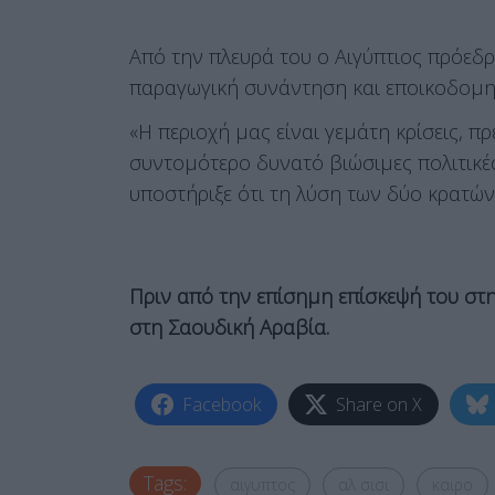
Από την πλευρά του ο Αιγύπτιος πρόεδ
παραγωγική συνάντηση και εποικοδομητ
«Η περιοχή μας είναι γεμάτη κρίσεις, π
συντομότερο δυνατό βιώσιμες πολιτικές 
υποστήριξε ότι τη λύση των δύο κρατών
Πριν από την επίσημη επίσκεψή του στη
στη Σαουδική Αραβία.
Facebook
Share on X
Tags:
αιγυπτος
αλ σισι
καιρο