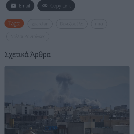
Email
Copy Link
Tags:
guardian
Βενεζουέλα
ηπα
Ντέλσι Ροντρίγκες
Σχετικά Άρθρα