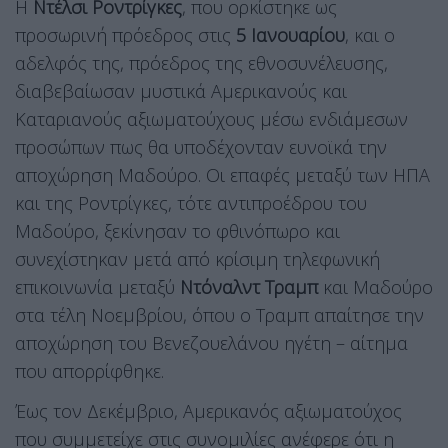
Η
Ντέλσι Ροντρίγκες
, που ορκίστηκε ως
προσωρινή πρόεδρος στις
5 Ιανουαρίου
, και ο
αδελφός της, πρόεδρος της εθνοσυνέλευσης,
διαβεβαίωσαν μυστικά Αμερικανούς και
Καταριανούς αξιωματούχους μέσω ενδιάμεσων
προσώπων πως θα υποδέχονταν ευνοϊκά την
αποχώρηση Μαδούρο. Οι επαφές μεταξύ των ΗΠΑ
και της Ροντρίγκες, τότε αντιπροέδρου του
Μαδούρο, ξεκίνησαν το φθινόπωρο και
συνεχίστηκαν μετά από κρίσιμη τηλεφωνική
επικοινωνία μεταξύ
Ντόναλντ Τραμπ
και Μαδούρο
στα τέλη Νοεμβρίου, όπου ο Τραμπ απαίτησε την
αποχώρηση του Βενεζουελάνου ηγέτη – αίτημα
που απορρίφθηκε.
Έως τον Δεκέμβριο, Αμερικανός αξιωματούχος
που συμμετείχε στις συνομιλίες ανέφερε ότι η