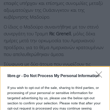
επαφές υπήρχαν και επίσημες συνομιλίες μεταξύ
αξιωματούχων της Ουάσινγκτον και της
κυβέρνησης Μαδούρο.
Ο ίδιος ο Μαδούρο συναντήθηκε με τον στενό
συνεργάτη του Τραμπ
Ric Grenell
, μόλις δέκα
ημέρες μετά την ορκωμοσία του Αμερικανού
προέδρου, για το θέμα Αμερικανών κρατουμένων
που απελευθερώθηκαν άμεσα.
Σύμφωνα με δύο άτομα που γνωρίζουν τις
συνομιλίες, βασικοί συνεργάτες του Τραμπ
libre.gr -
Do Not Process My Personal Information
συνέχισαν τις επαφές με τη Ντέλσι και τον Χόρχε
Ροντρίγκες για ζητήματα όπως οι δεκαπενθήμερες
If you wish to opt-out of the sale, sharing to third parties, or
πτήσεις απέλασης Βενεζουελάνων από τις ΗΠΑ.
processing of your personal or sensitive information for
Υπήρχαν πολλά προβλήματα προς επίλυση: οι
targeted advertising by us, please use the below opt-out
section to confirm your selection. Please note that after your
τοποθεσίες προσγείωσης των πτήσεων απέλασης,
opt-out request is processed you may continue seeing