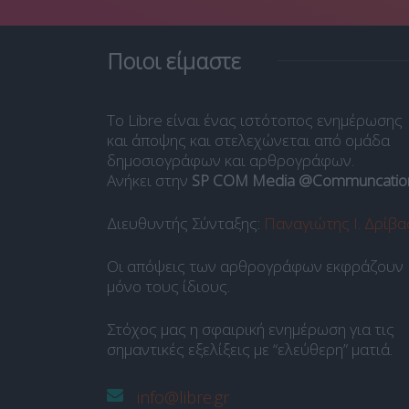
Ποιοι είμαστε
Το Libre είναι ένας ιστότοπος ενημέρωσης
και άποψης και στελεχώνεται από ομάδα
δημοσιογράφων και αρθρογράφων.
Ανήκει στην
SP COM Media @Communcatio
Διευθυντής Σύνταξης:
Παναγιώτης Ι. Δρίβα
Οι απόψεις των αρθρογράφων εκφράζουν
μόνο τους ίδιους.
Στόχος μας η σφαιρική ενημέρωση για τις
σημαντικές εξελίξεις με “ελεύθερη” ματιά.
info@libre.gr