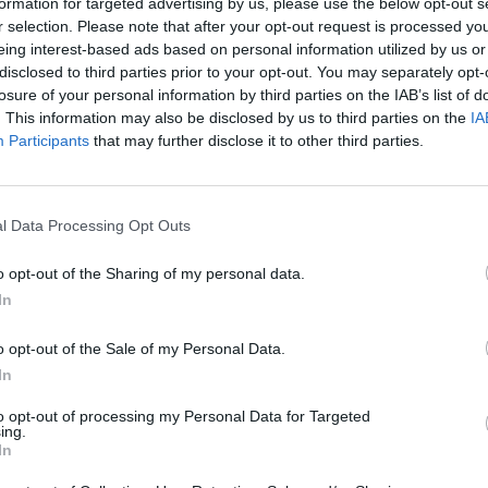
formation for targeted advertising by us, please use the below opt-out s
πρωινή ζώνη του ΑΝΤ1, όπου παρουσίαζαν τις
r selection. Please note that after your opt-out request is processed y
νός καφές», αντίστοιχα
.
eing interest-based ads based on personal information utilized by us or
disclosed to third parties prior to your opt-out. You may separately opt-
losure of your personal information by third parties on the IAB’s list of
. This information may also be disclosed by us to third parties on the
IA
 του ΑΝΤ1 το βράδυ της Δευτέρας, 5/1, η Ελένη
Participants
that may further disclose it to other third parties.
παδάκη
και
του ευχήθηκε «καλό ταξίδι»
,
τις καρδιές όλων.
l Data Processing Opt Outs
σα στην καρδιά μας, μέσα στο μυαλό μας, και
o opt-out of the Sharing of my personal data.
αι θα τον σκέφτομαι πάντα με αγάπη. Να έχει
In
νη Μενεγάκη
.
o opt-out of the Sale of my Personal Data.
In
to opt-out of processing my Personal Data for Targeted
ing.
In