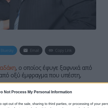
Bluesky
Email
Copy Link
αδάκη
, ο οποίος έφυγε ξαφνικά από
ά από οξύ έμφραγμα που υπέστη,
.
o Not Process My Personal Information
αία χρόνια απέχει από την τηλεόραση, είναι από
λιπόντα
δημοσιογράφο
, αφού,
επί σειρά ετών,
to opt-out of the sale, sharing to third parties, or processing of your per