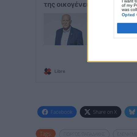
I want t
of my P
was col
Opted 
Facebook
Share on X
Tags:
ΓΙΩΡΓΟΣ ΠΑΠΑΔΑΚΗΣ
ΕΛΕΝΗ Μ