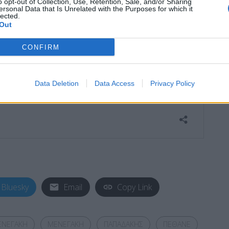
o opt-out of Collection, Use, Retention, Sale, and/or Sharing
ersonal Data that Is Unrelated with the Purposes for which it
lected.
Out
CONFIRM
Data Deletion
Data Access
Privacy Policy
Bluesky
Email
Copy Link
ΕΝΕΓΑΚΗ
ΜΕΝΕΓΑΚΗ
ΠΑΠΑΔΑΚΗΣ
ΠΕΘΑΝΕ