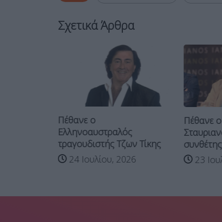
Σχετικά Άρθρα
Πέθανε ο
Πέθανε ο
ρό
Ελληνοαυστραλός
Σταυριαν
νών που
τραγουδιστής Τζων Τίκης
συνθέτης κ
24 Ιουλίου, 2026
23 Ιουλ
026