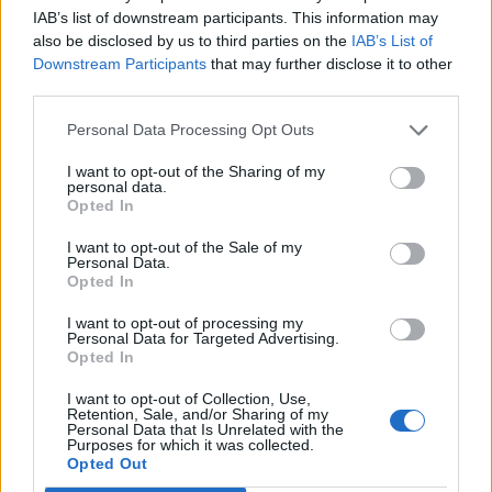
IAB’s list of downstream participants. This information may
also be disclosed by us to third parties on the
IAB’s List of
Downstream Participants
that may further disclose it to other
third parties.
Personal Data Processing Opt Outs
I want to opt-out of the Sharing of my
personal data.
Opted In
I want to opt-out of the Sale of my
Personal Data.
Facebook
Share on X
Bluesky
Opted In
I want to opt-out of processing my
Email
Copy Link
Personal Data for Targeted Advertising.
Opted In
Tags:
I want to opt-out of Collection, Use,
ΓΙΩΡΓΟΣ ΠΑΠΑΔΑΚΗΣ
ΔΗΜΟΣΙΟΓΡΑΦΟΣ
Retention, Sale, and/or Sharing of my
Personal Data that Is Unrelated with the
Purposes for which it was collected.
ΘΑΝΑΤΟΣ
ΝΕΑ ΔΗΜΟΚΡΑΤΙΑ
ΠΑΠΑΔΑΚΗΣ
Opted Out