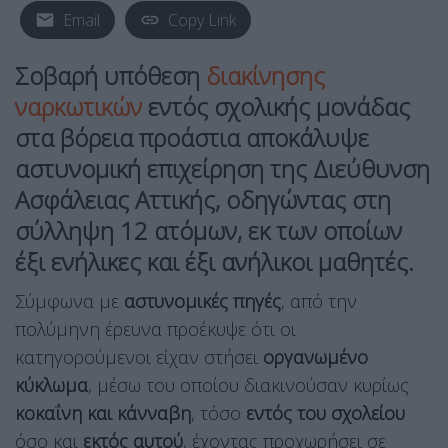
Email
Copy Link
Σοβαρή
υπόθεση
διακίνησης
ναρκωτικών
εντός σχολικής μονάδας
στα
βόρεια προάστια
αποκάλυψε
αστυνομική επιχείρηση της
Διεύθυνση
Ασφάλειας Αττικής
, οδηγώντας στη
σύλληψη
12 ατόμων
, εκ των οποίων
έξι ενήλικες και έξι ανήλικοι μαθητές
.
Σύμφωνα με
αστυνομικές πηγές
, από την
πολύμηνη έρευνα προέκυψε ότι οι
κατηγορούμενοι είχαν στήσει
οργανωμένο
κύκλωμα
, μέσω του οποίου διακινούσαν κυρίως
κοκαΐνη και κάνναβη
, τόσο
εντός του σχολείου
όσο και
εκτός αυτού
, έχοντας προχωρήσει σε