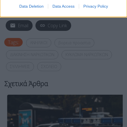
Data Deletion
Data Access
Privacy Policy
Facebook
Share on X
Bluesky
Email
Copy Link
Tags:
ΑΝΗΛΙΚΟΙ
βορεια προαστια
ΔΙΑΚΙΝΗΣΗ ΝΑΡΚΩΤΙΚΩΝ
ΚΥΚΛΩΜΑ ΝΑΡΚΩΤΙΚΩΝ
ΣΥΛΛΗΨΕΙΣ
ΣΧΟΛΕΙΟ
Σχετικά Άρθρα