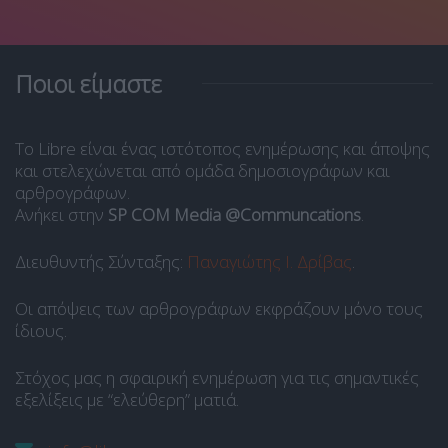
Ποιοι είμαστε
Το Libre είναι ένας ιστότοπος ενημέρωσης και άποψης
και στελεχώνεται από ομάδα δημοσιογράφων και
αρθρογράφων.
Ανήκει στην
SP COM Media @Communcations
.
Διευθυντής Σύνταξης:
Παναγιώτης Ι. Δρίβας
.
Οι απόψεις των αρθρογράφων εκφράζουν μόνο τους
ίδιους.
Στόχος μας η σφαιρική ενημέρωση για τις σημαντικές
εξελίξεις με “ελεύθερη” ματιά.