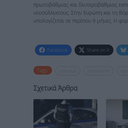
πρωτοβάθμιας και δευτεροβάθμιας εκπα
νεοσύλλεκτους. Στην Ευρώπη και τη Βόρ
υπολογίζεται σε περίπου 9 μήνες. Η φο
Facebook
Share on X
Tags:
κρουσμα
μηνιγγίτιδας
σχο
Σχετικά Άρθρα