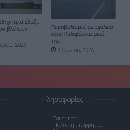
αθηγήτρια έβαζε
Α
Πυροβολισμοί σε σχολείο
να βλέπουν
στ
στην Καλιφόρνια μετά
Επ
την...
ιλίου, 2026
4 Ιουνίου, 2026
Πληροφορίες
Ταυτότητα
Πολιτική απορρήτου