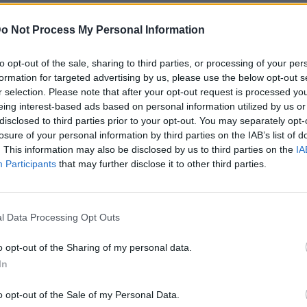
o Not Process My Personal Information
κής μηνιγγίτιδας, οι υγειονομικές αρχές
 ιατρικής εκτίμησης σε περίπτωση εμφάνισης
to opt-out of the sale, sharing to third parties, or processing of your per
formation for targeted advertising by us, please use the below opt-out s
τονος πονοκέφαλος, δυσκαμψία στον αυχένα,
r selection. Please note that after your opt-out request is processed y
υνιστάται σε άτομα που είχαν στενή επαφή με το
eing interest-based ads based on personal information utilized by us or
ουν πιστά τις οδηγίες των γιατρών και του
disclosed to third parties prior to your opt-out. You may separately opt-
losure of your personal information by third parties on the IAB’s list of
. This information may also be disclosed by us to third parties on the
IA
Participants
that may further disclose it to other third parties.
για σχολαστική τήρηση των κανόνων ατομικής
εριών, η αποφυγή κοινής χρήσης αντικειμένων
ουνα) και ο καλός αερισμός των κλειστών
l Data Processing Opt Outs
τη σημασία του εμβολιασμού, ο οποίος αποτελεί
συγκεκριμένων μορφών μηνιγγίτιδας.
o opt-out of the Sharing of my personal data.
In
o opt-out of the Sale of my Personal Data.