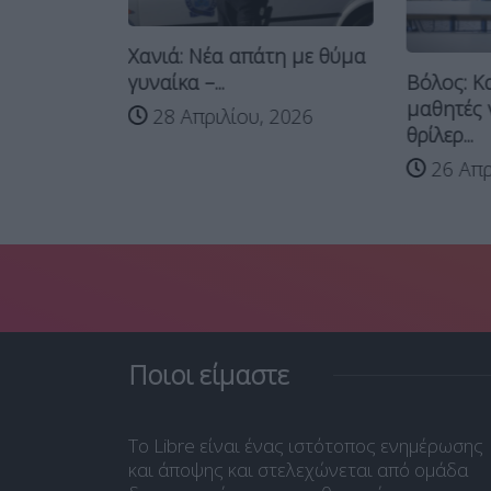
Χανιά: Νέα απάτη με θύμα
Βόλος: Κ
α για
γυναίκα –...
μαθητές 
28 Απριλίου, 2026
θρίλερ...
26
26 Απρ
Ποιοι είμαστε
Το Libre είναι ένας ιστότοπος ενημέρωσης
και άποψης και στελεχώνεται από ομάδα