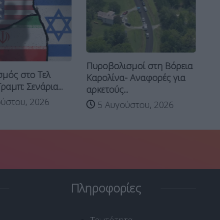
ολισμοί στη Βόρεια
Αμπντούλ Ελ Σαγιέντ:
ίνα- Αναφορές για
Ποιος είναι ο “Μαμντάνι...
ύς...
5 Αυγούστου, 2026
υγούστου, 2026
Πληροφορίες