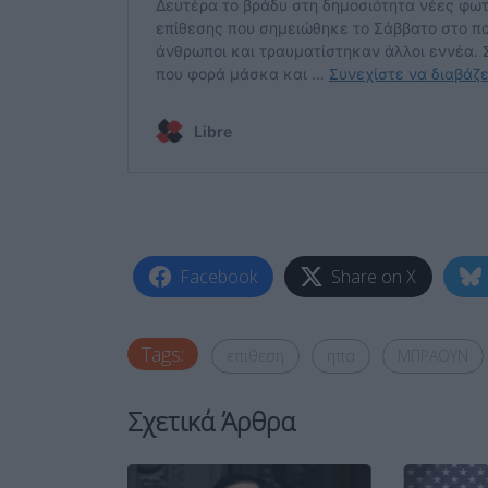
Facebook
Share on X
Tags:
επιθεση
ηπα
ΜΠΡΑΟΥΝ
Σχετικά Άρθρα