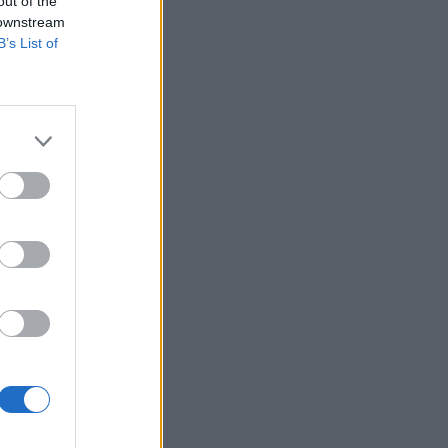
out of the
 downstream
B’s List of