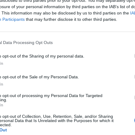
disclosed to third parties prior to your opt-out. You may separately opt-
losure of your personal information by third parties on the IAB’s list of
βρίου, αλλά αφέθηκε ελεύθερος αφού δεν
. This information may also be disclosed by us to third parties on the
IA
Participants
that may further disclose it to other third parties.
τίον του.
αν δύο φοιτητές: η Έλα Κουκ, αντιπρόεδρος της
και ο Μουχάμαντ Αζίζ Ουμουρζόκοφ, με
l Data Processing Opt Outs
ε να γίνει νευροχειρουργός.
o opt-out of the Sharing of my personal data.
In
o opt-out of the Sale of my Personal Data.
εύεται σε κρίσιμη κατάσταση, επτά σε σοβαρή
In
χει πάρει εξιτήριο.
to opt-out of processing my Personal Data for Targeted
ing.
In
o opt-out of Collection, Use, Retention, Sale, and/or Sharing
ersonal Data that Is Unrelated with the Purposes for which it
lected.
Out