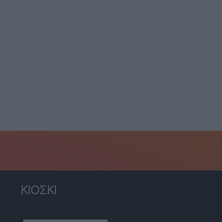
Ιράν και Ομάν “κλείνουν”
συμφωνία για τα...
5 Αυγούστου, 2026
ΚΙΟΣΚΙ