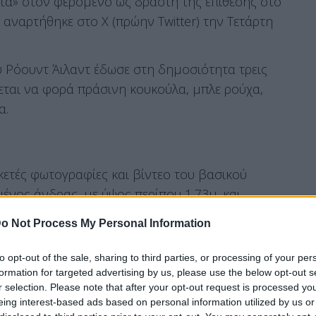
τά» στον φερόμενο ως δράστη της επίθεσης στο
αναρτήθηκε στο Χ (πρώην Twitter) την Τετάρτη
 Ρόουντ Άιλαντ έδωσε στη δημοσιότητα τρεις
εται να φορά πράσινη κουκούλα, μπλε ρούχα,
α.
ετές φωτογραφίες και βίντεο του βασικού
ένος άνδρας, με ύψος περίπου 1,73μ. και
α, σκούφο και χειρουργική μάσκα.
o Not Process My Personal Information
 της επίθεσης στην πανεπιστημιούπολη
to opt-out of the sale, sharing to third parties, or processing of your per
μοιβή 50.000 δολαρίων «για πληροφορίες που
formation for targeted advertising by us, please use the below opt-out s
ληψη και την καταδίκη του».
r selection. Please note that after your opt-out request is processed y
eing interest-based ads based on personal information utilized by us or