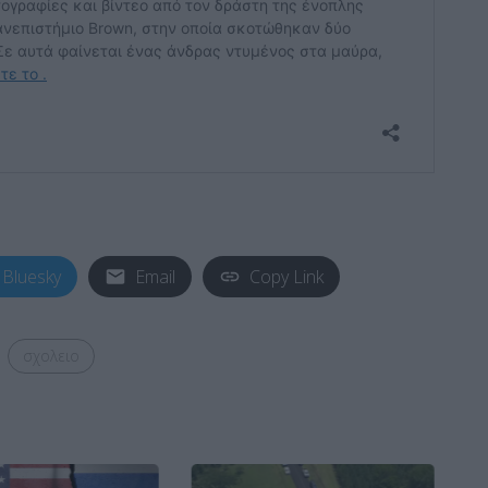
Bluesky
Email
Copy Link
σχολειο