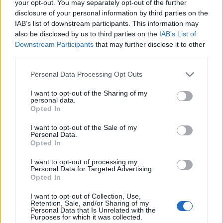
your opt-out. You may separately opt-out of the further
disclosure of your personal information by third parties on the
IAB’s list of downstream participants. This information may
also be disclosed by us to third parties on the
IAB’s List of
Downstream Participants
that may further disclose it to other
third parties.
Personal Data Processing Opt Outs
I want to opt-out of the Sharing of my
personal data.
Opted In
Facebook
Share on X
Bluesky
I want to opt-out of the Sale of my
Email
Copy Link
Personal Data.
Opted In
I want to opt-out of processing my
Tags:
ΖΑΚΥΝΘΟΣ
ΜΕΘ
Personal Data for Targeted Advertising.
Opted In
ΜΗΤΡΟΠΟΛΙΤΗΣ ΔΩΔΩΝΗΣ
ΝΟΣΟΚΟΜΕΙΟ
I want to opt-out of Collection, Use,
Retention, Sale, and/or Sharing of my
χρυσοστομος
Personal Data that Is Unrelated with the
Purposes for which it was collected.