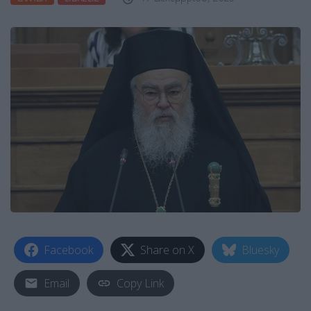
Facebook
Share on X
Bluesky
Email
Copy Link