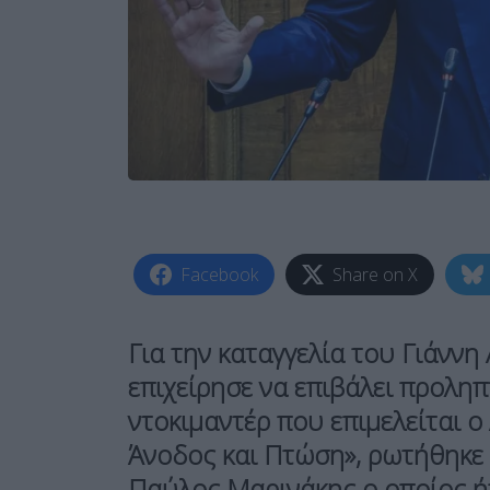
Facebook
Share on X
Για την καταγγελία του
Γιάννη
επιχείρησε να επιβάλει προληπ
ντοκιμαντέρ που επιμελείται 
Άνοδος και Πτώση», ρωτήθηκε
Παύλος Μαρινάκης ο οποίος ή