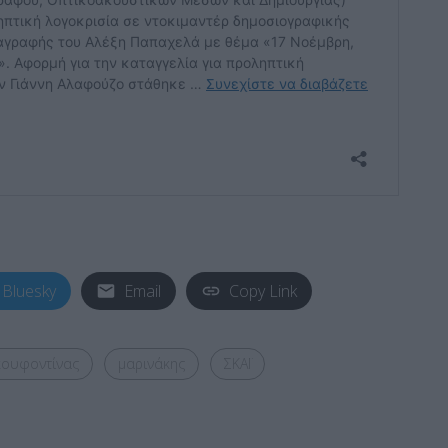
Bluesky
Email
Copy Link
κουφοντίνας
μαρινάκης
ΣΚΑΪ