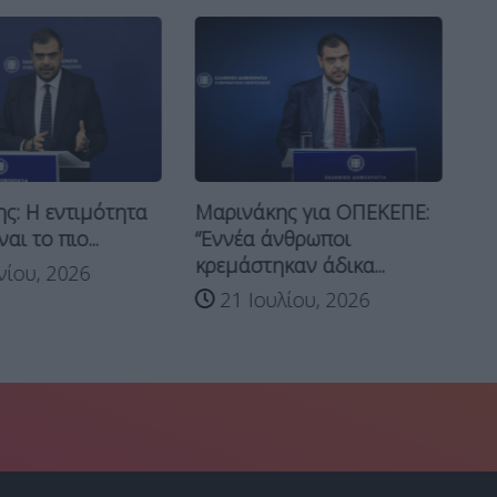
ς: Η εντιμότητα
Μαρινάκης για ΟΠΕΚΕΠΕ:
Αλ
αι το πιο...
“Εννέα άνθρωποι
κε
κρεμάστηκαν άδικα...
δι
νίου, 2026
πε
21 Ιουλίου, 2026