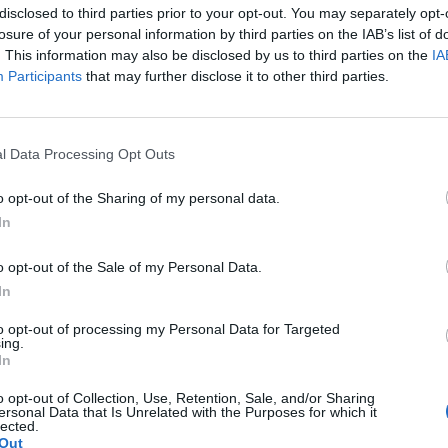
των συγγενών των θυμάτων της 17 Νοέμβρη
. Οι
disclosed to third parties prior to your opt-out. You may separately opt-
losure of your personal information by third parties on the IAB’s list of
υτο πόνο, με την οποία επισήμαναν ότι
δεν
. This information may also be disclosed by us to third parties on the
IA
 ίδιο ντοκιμαντέρ, στην ίδια έρευνα, οι ίδιοι με
Participants
that may further disclose it to other third parties.
ερφού τους, του παιδιού τους, γιατί είναι
ά τους. Αυτό το στάθμισε ο ΕΚΚΟΜΕΔ και μετά
α αμφισβητεί κανένας μας ούτε την εγκυρότητα,
l Data Processing Opt Outs
ίος μάλιστα ξαναλέω πως έχει αναδείξει τέτοια
o opt-out of the Sharing of my personal data.
ναι ένα κανάλι που έχει πέσει θύμα
In
o opt-out of the Sale of my Personal Data.
In
to opt-out of processing my Personal Data for Targeted
ing.
In
Δ
είναι κάτι το οποίο έχει να κάνει με τον πόνο
ορτισμένο. Το γεγονός ότι έστειλαν μια
o opt-out of Collection, Use, Retention, Sale, and/or Sharing
ersonal Data that Is Unrelated with the Purposes for which it
ΚΚΟΜΕΔ,
δεν μπορείς να αγνοήσεις μια τέτοια
lected.
Out