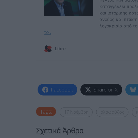
Facebook
Share on X
Tags:
17 Νοέμβρη
αλαφούζος
Σχετικά Άρθρα