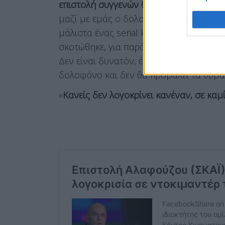
επιστολή συγγενών θυμάτων
. Αυτό που
μαζί με εμάς ο δολοφόνος του πατέρα μ
μάλιστα ένας serial killer, αμετανόητ
σκοτώθηκε, για παράδειγμα, ο Θάνος Αξ
Δεν είναι δυνατόν, έκρινε ο ΕΚΚΟΜΕΔ, 
δολοφόνο και δεν θα προβάλει τα θύμα
«
Κανείς δεν λογοκρίνει κανέναν, σε κα