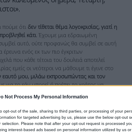
ιστοι».
α πούμε ότι
δεν τίθεται θέμα λογοκρισίας, γιατί η
 προβληθεί κάτι
. Έχουμε μια εδραιωμένη
συμβεί αυτό, ούτε προφανώς θα συμβεί σε αυτή
α έρευνα ενός εκ των πιο έγκριτων
ελά που κάθε τέτοια του δουλειά αποτελεί
ρίας εμείς οι νεότεροι να μάθουμε τι έγινε στο
 εαυτό μου, μιλάω εκπροσωπώντας και τον
ε για το εάν μπορεί ή πρέπει το κράτος να
 Το αντικείμενο της συζήτησης δεν είναι η
o Not Process My Personal Information
ς.
to opt-out of the sale, sharing to third parties, or processing of your per
formation for targeted advertising by us, please use the below opt-out s
r selection. Please note that after your opt-out request is processed y
υ ήταν θετική μέχρι τη στιγμή της δεύτερης
eing interest-based ads based on personal information utilized by us or