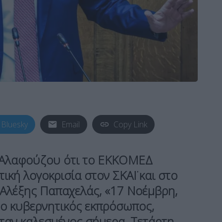
Bluesky
Email
Copy Link
 Αλαφούζου ότι το ΕΚΚΟΜΕΔ
τική λογοκρισία
στον ΣΚΑΪ και στο
ο Αλέξης Παπαχελάς, «17 Νοέμβρη,
 ο κυβερνητικός εκπρόσωπος,
ταν καλεσμένος σήμερα, Τετάρτη,