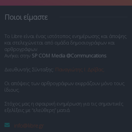
Ποιοι είμαστε
Το Libre είναι ένας ιστότοπος ενημέρωσης και άποψης
και στελεχώνεται από ομάδα δημοσιογράφων και
αρθρογράφων.
Ανήκει στην
SP COM Media @Communcations
.
Διευθυντής Σύνταξης:
Παναγιώτης Ι. Δρίβας
.
Οι απόψεις των αρθρογράφων εκφράζουν μόνο τους
ίδιους.
Στόχος μας η σφαιρική ενημέρωση για τις σημαντικές
εξελίξεις με “ελεύθερη” ματιά.
info@libre.gr