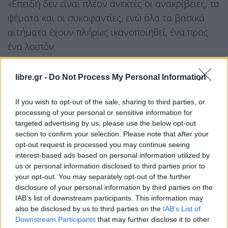
«Επειδή δεν είναι πλέον ανεκτές οι ανακρίβειες, τα
ψέματα και οι συκοφαντίες, ενώ όλα τα βασικά
αιτήματα έχουν πλήρως ικανοποιηθεί, ένα προς
ένα λοιπόν:
1) «Μισθός 1.250 ευρώ για 5-8 παραστάσεις και
libre.gr -
Do Not Process My Personal Information
ημερομίσθιο 65 ευρώ για 1-4 παραστάσεις:
ΕΧΕΙ ΓΙΝΕΙ ΑΠΟΔΕΚΤΟΣ».
If you wish to opt-out of the sale, sharing to third parties, or
processing of your personal or sensitive information for
2) «Τρίμηνη ελάχιστη διάρκεια της εργασιακής
targeted advertising by us, please use the below opt-out
σχέσης: ΕΧΕΙ ΓΙΝΕΙ ΑΠΟΔΕΚΤΗ».
section to confirm your selection. Please note that after your
opt-out request is processed you may continue seeing
interest-based ads based on personal information utilized by
3) «Πληρωμένες πρόβες με κατώτατο βασικό
us or personal information disclosed to third parties prior to
μισθό συν 10% και πλήρη ασφαλιστική
your opt-out. You may separately opt-out of the further
κάλυψη: ΕΧΕΙ ΣΥΜΦΩΝΗΘΕΙ».
disclosure of your personal information by third parties on the
IAB’s list of downstream participants. This information may
4) «110 ευρώ εκτός έδρας: ΕΧΕΙ ΓΙΝΕΙ ΑΠΟΔΕΚΤΟ».
also be disclosed by us to third parties on the
IAB’s List of
Downstream Participants
that may further disclose it to other