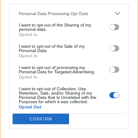
third parties.
Η ΠΕΘ επισημαίνει: «Όμως σε κάθε συλλογική
σύμβαση πρέπει να προστατεύονται και τα δύο
Personal Data Processing Opt Outs
μέρη».
I want to opt-out of the Sharing of my
personal data.
Opted In
I want to opt-out of the Sale of my
Facebook
Share on X
Bluesky
Personal Data.
Opted In
Email
Copy Link
I want to opt-out of processing my
Personal Data for Targeted Advertising.
Opted In
Tags:
απεργία
ηθοποιοί
ΣΕΗ
I want to opt-out of Collection, Use,
Retention, Sale, and/or Sharing of my
Personal Data that Is Unrelated with the
Σχετικά Άρθρα
Purposes for which it was collected.
Opted Out
CONFIRM