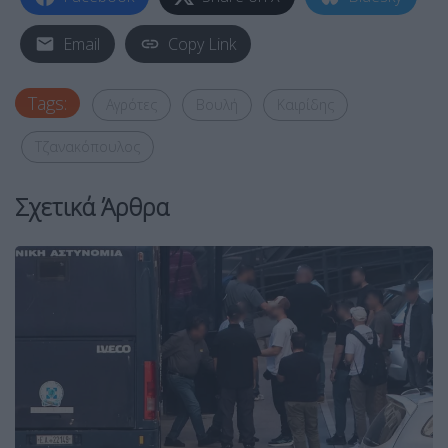
Email
Copy Link
Tags:
Αγρότες
Βουλή
Καιρίδης
Τζανακόπουλος
Σχετικά Άρθρα