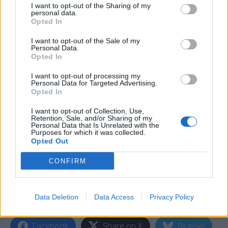
I want to opt-out of the Sharing of my
ξέρω καν αν είναι αγρότες αυτοί που ασχημονούν,
personal data.
αμφιβάλλω αν είναι αγρότες ή εγκληματίες του
Opted In
κοινού ποινικού δικαίου, αυτά θα τα βρει η
I want to opt-out of the Sale of my
Personal Data.
Δικαιοσύνη.
Opted In
Δημήτρης Τζανακόπουλος:
Κρίμα στα παιδιά που
I want to opt-out of processing my
Personal Data for Targeted Advertising.
διδάσκετε.
Opted In
Δημήτρης Καιρίδης:
Βρε δεν μας…
I want to opt-out of Collection, Use,
Retention, Sale, and/or Sharing of my
Personal Data that Is Unrelated with the
Δημήτρης Τζανακόπουλος:
Πείτε το πείτε το…
Purposes for which it was collected.
Opted Out
Δημήτρης Καιρίδης:
Δεν μας παρατάς,
CONFIRM
δημαγωγέ…
Δημήτρης Τζανακόπουλος:
Τον παραδίδω στην
Data Deletion
Data Access
Privacy Policy
χλεύη του ελληνικού λαού…
Facebook
Share on X
Bluesky