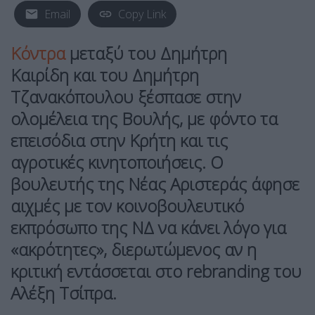
Email
Copy Link
Κόντρα
μεταξύ του Δημήτρη
Καιρίδη και του Δημήτρη
Τζανακόπουλου ξέσπασε στην
ολομέλεια της Βουλής, με φόντο τα
επεισόδια στην Κρήτη και τις
αγροτικές κινητοποιήσεις. Ο
βουλευτής της Νέας Αριστεράς άφησε
αιχμές με τον κοινοβουλευτικό
εκπρόσωπο της ΝΔ να κάνει λόγο για
«ακρότητες», διερωτώμενος αν η
κριτική εντάσσεται στο rebranding του
Αλέξη Τσίπρα.