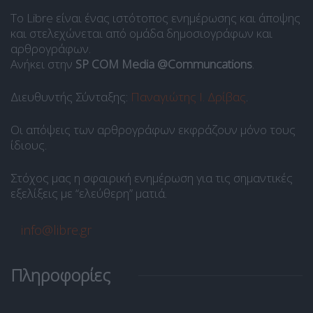
Το Libre είναι ένας ιστότοπος ενημέρωσης και άποψης
και στελεχώνεται από ομάδα δημοσιογράφων και
αρθρογράφων.
Ανήκει στην
SP COM Media @Communcations
.
Διευθυντής Σύνταξης:
Παναγιώτης Ι. Δρίβας
.
Οι απόψεις των αρθρογράφων εκφράζουν μόνο τους
ίδιους.
Στόχος μας η σφαιρική ενημέρωση για τις σημαντικές
εξελίξεις με “ελεύθερη” ματιά.
info@libre.gr
Πληροφορίες