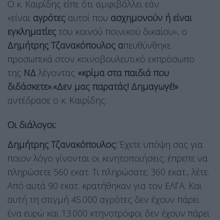
Ο κ. Καιρίδης είπε ότι αμφιβάλλει εάν
«είναι
αγρότες
αυτοί που
ασχημονούν ή είναι
εγκληματίες
του κοινού ποινικού δικαίου», ο
Δημήτρης Τζανακόπουλος α
πευθύνθηκε
προσωπικά στον κοινοβουλευτικό εκπρόσωπο
της
ΝΔ
λέγοντας
«κρίμα στα παιδιά που
διδάσκετε».«Δεν μας παρατάς! Δημαγωγέ!»
αντέδρασε ο κ. Καιρίδης.
Οι διάλογοι:
Δημήτρης Τζανακόπουλος:
Έχετε υπόψη σας για
ποιον λόγο γίνονται οι κινητοποιήσεις; έπρεπε να
πληρώσετε 560 εκατ. Τι πληρώσατε; 360 εκατ., λέτε.
Από αυτά 90 εκατ. κρατήθηκαν για τον ΕΛΓΑ. Και
αυτή τη στιγμή 45.000 αγρότες δεν έχουν πάρει
ένα ευρώ και 13.000 κτηνοτρόφοι δεν έχουν πάρει