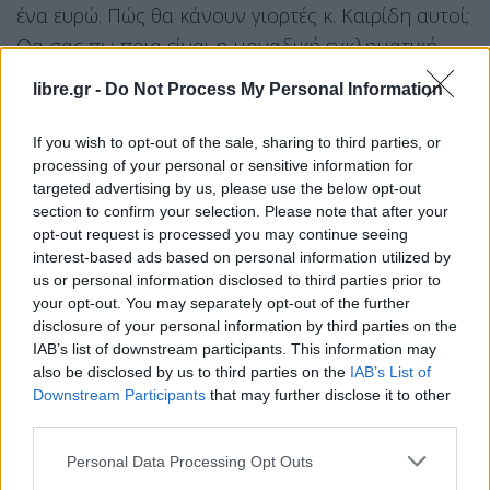
ένα ευρώ. Πώς θα κάνουν γιορτές κ. Καιρίδη αυτοί;
Θα σας πω ποια είναι η μοναδική εγκληματική
οργάνωση σε αυτή τη χώρα. Η κυβέρνηση της ΝΔ.
libre.gr -
Do Not Process My Personal Information
Κύριε Καιρίδη έχετε να μου δώσετε έξι νούμερα
μπας και κερδίσω κάνα Τζόκερ;
If you wish to opt-out of the sale, sharing to third parties, or
processing of your personal or sensitive information for
targeted advertising by us, please use the below opt-out
Δημήτρης Καιρίδης:
Δεν ξέρω αν αυτές οι
section to confirm your selection. Please note that after your
ακρότητες που εκστόμισε… Δεν ξέρω αν ήταν ο
opt-out request is processed you may continue seeing
Τζανακόπουλος στην εκδήλωση της Ιθάκης, ήταν
interest-based ads based on personal information utilized by
us or personal information disclosed to third parties prior to
εκεί ο αρχηγός σας, εκτός αν δεν είναι αρχηγός
your opt-out. You may separately opt-out of the further
σας ο κ. Χαρίτσης.
disclosure of your personal information by third parties on the
IAB’s list of downstream participants. This information may
Ευκλείδης Τσακαλώτος:
Το μόνο που ξέρεις είναι
also be disclosed by us to third parties on the
IAB’s List of
Downstream Participants
that may further disclose it to other
να τρολάρεις και να κάνεις επιθέσεις.
third parties.
Δημήτρης Καιρίδης:
Δεν θα μας τρελάνετε εσείς,
Personal Data Processing Opt Outs
αποφασίστε ποιοι είστε και με ποιους είστε. Δεν