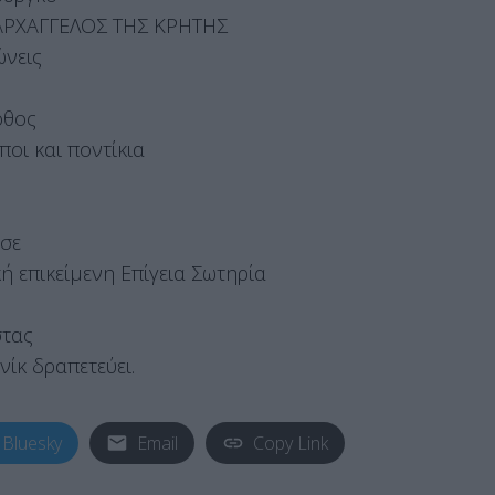
 ΑΡΧΑΓΓΕΛΟΣ ΤΗΣ ΚΡΗΤΗΣ
ώνεις
όθος
οι και ποντίκια
τσε
ή επικείμενη Επίγεια Σωτηρία
στας
κ δραπετεύει.
Bluesky
Email
Copy Link