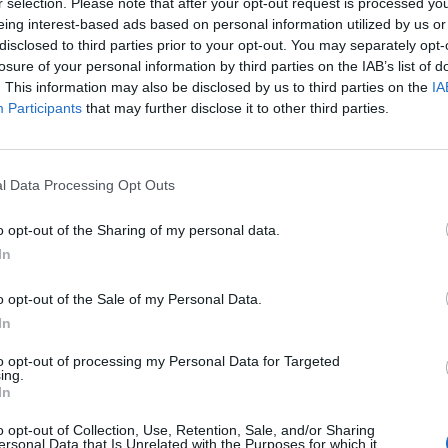
r selection. Please note that after your opt-out request is processed y
ού
eing interest-based ads based on personal information utilized by us or
disclosed to third parties prior to your opt-out. You may separately opt-
losure of your personal information by third parties on the IAB’s list of
ρομύλος
. This information may also be disclosed by us to third parties on the
IA
Participants
that may further disclose it to other third parties.
ιοι και κόρες
l Data Processing Opt Outs
μεγάλο μας Τσίρκο
ε μπρος, ούτε πίσω
o opt-out of the Sharing of my personal data.
κύλου
In
ΤΟ ΤΣΑΚ
o opt-out of the Sale of my Personal Data.
In
TORY
to opt-out of processing my Personal Data for Targeted
ing.
In
o opt-out of Collection, Use, Retention, Sale, and/or Sharing
 ΜΙΝΧΑΟΥΖΕΝ Οι φανταστικές περιπέτειες
ersonal Data that Is Unrelated with the Purposes for which it