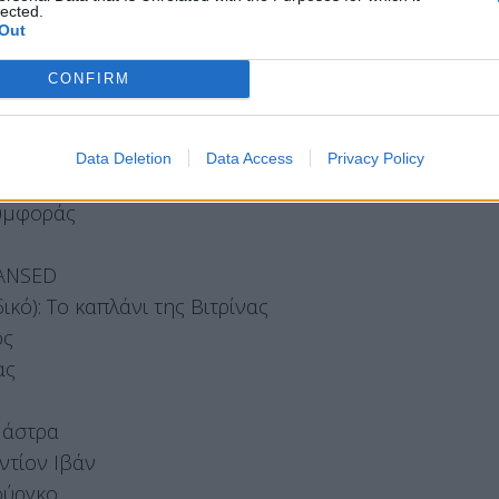
lected.
Out
Π
CONFIRM
ντούφλες
να
Data Deletion
Data Access
Privacy Policy
συμφοράς
EANSED
κό): Το καπλάνι της Βιτρίνας
ος
ας
 άστρα
ντίον Ιβάν
ούργκο