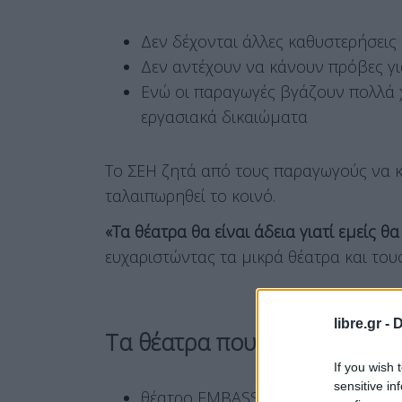
Δεν δέχονται άλλες καθυστερήσεις
Δεν αντέχουν να κάνουν πρόβες γ
Ενώ οι παραγωγές βγάζουν πολλά χ
εργασιακά δικαιώματα
Το ΣΕΗ ζητά από τους παραγωγούς να 
ταλαιπωρηθεί το κοινό.
«Τα θέατρα θα είναι άδεια γιατί εμείς θ
ευχαριστώντας τα μικρά θέατρα και του
libre.gr -
D
Τα θέατρα που απεργούν
If you wish 
sensitive in
θέατρο EMBASSY: Η κόμισσα της Φ