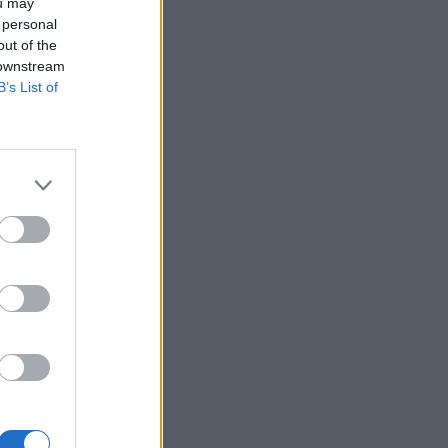
ou may
 personal
out of the
 downstream
B’s List of