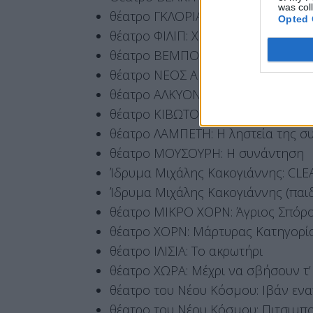
was col
θέατρο ΓΚΛΟΡΙΑ: Ράφτης κυριών
Opted 
θέατρο ΦΙΛΙΠ: Χάσαμε τη θεία ΣΤΟ
θέατρο ΒΕΜΠΟ: Ένας ήρωας με πα
θέατρο ΝΕΟΣ ΑΚΑΔΗΜΟΣ: Η Φάλαι
θέατρο ΑΛΚΥΟΝΙΣ: Ταρτούφος
θέατρο ΚΙΒΩΤΟΣ: Η κουζίνα
θέατρο ΛΑΜΠΕΤΗ: Η ληστεία της 
θέατρο ΜΟΥΣΟΥΡΗ: Η συνάντηση
Ίδρυμα Μιχάλης Κακογιάννης: CL
Ίδρυμα Μιχάλης Κακογιάννης (παιδι
θέατρο ΜΙΚΡΟ ΧΟΡΝ: Άγριος Σπόρ
θέατρο ΧΟΡΝ: Μάρτυρας Κατηγορί
θέατρο ΙΛΙΣΙΑ: Το ακρωτήρι
θέατρο ΧΩΡΑ: Μέχρι να σβήσουν τ’
θέατρο του Νέου Κόσμου: Ιβάν ενα
θέατρο του Νέου Κόσμου: Πιτσιμπ