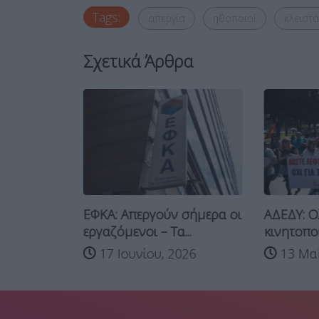
Tags:
απεργία
ηθοποιοί
κλειστ
Σχετικά Άρθρα
γία στις
ΕΦΚΑ: Απεργούν σήμερα οι
ΑΔΕΔΥ: Ο
εργαζόμενοι – Τα...
κινητοπο
026
17 Ιουνίου, 2026
13 Μαΐ