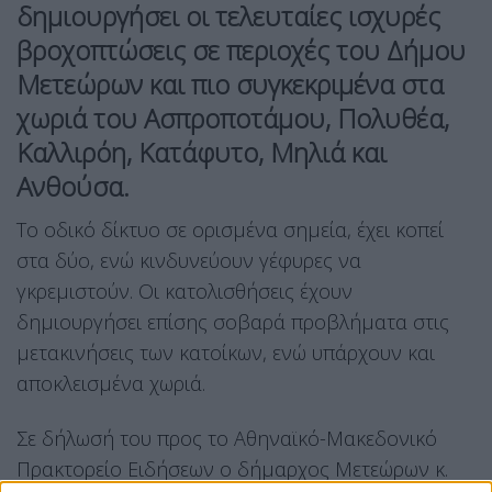
δημιουργήσει οι τελευταίες ισχυρές
βροχοπτώσεις σε περιοχές του Δήμου
Μετεώρων και πιο συγκεκριμένα στα
χωριά του Ασπροποτάμου, Πολυθέα,
Καλλιρόη, Κατάφυτο, Μηλιά και
Ανθούσα.
Το οδικό δίκτυο σε ορισμένα σημεία, έχει κοπεί
στα δύο, ενώ κινδυνεύουν γέφυρες να
γκρεμιστούν. Οι κατολισθήσεις έχουν
δημιουργήσει επίσης σοβαρά προβλήματα στις
μετακινήσεις των κατοίκων, ενώ υπάρχουν και
αποκλεισμένα χωριά.
Σε δήλωσή του προς το Αθηναϊκό-Μακεδονικό
Πρακτορείο Ειδήσεων ο δήμαρχος Μετεώρων κ.