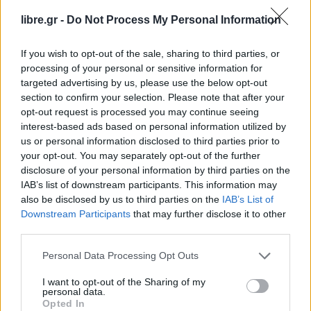
Λευτέρης Αβραμόπουλος τονίζει: «Τα ορεινά του
libre.gr -
Do Not Process My Personal Information
Δήμου Μετεώρων για ακόμη μια φορά
δοκιμάζονται από ισχυρές βροχοπτώσεις. Η
If you wish to opt-out of the sale, sharing to third parties, or
κατάσταση στα χωριά του Ασπροποτάμου είναι
processing of your personal or sensitive information for
δύσκολη, καθώς μεγάλες ποσότητες νερού έχουν
targeted advertising by us, please use the below opt-out
section to confirm your selection. Please note that after your
δημιουργήσει πολλά προβλήματα στην
opt-out request is processed you may continue seeing
προσβασιμότητα. Ο Δήμος Μετεώρων σε
interest-based ads based on personal information utilized by
συνεργασία με την Περιφέρεια Θεσσαλίας και σε
us or personal information disclosed to third parties prior to
your opt-out. You may separately opt-out of the further
άμεση επαφή με τους προέδρους των χωριών
disclosure of your personal information by third parties on the
επιχειρούν με μηχανήματα έργου».
IAB’s list of downstream participants. This information may
also be disclosed by us to third parties on the
IAB’s List of
Facebook
Share on X
Bluesky
Downstream Participants
that may further disclose it to other
third parties.
Email
Copy Link
Personal Data Processing Opt Outs
I want to opt-out of the Sharing of my
Tags:
ΚΑΚΟΚΑΙΡΙΑ
ΜΕΤΕΩΡΑ
ΠΡΟΒΛΗΜΑΤΑ
personal data.
Opted In