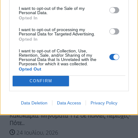
Σχετικά Άρθρα
I want to opt-out of the Sale of my
Personal Data.
Opted In
I want to opt-out of processing my
Personal Data for Targeted Advertising.
Opted In
I want to opt-out of Collection, Use,
Retention, Sale, and/or Sharing of my
Personal Data that Is Unrelated with the
Purposes for which it was collected.
Opted Out
CONFIRM
Data Deletion
Data Access
Privacy Policy
Κακοκαιρία: Μηνύματα 112 σε πολλές περιοχές-
Πότε...
24 Ιουλίου, 2026