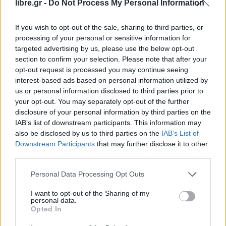
libre.gr -
Do Not Process My Personal Information
Ο κ. Φλωρίδης ανέφερε, επίσης, ότι «τώρα
If you wish to opt-out of the sale, sharing to third parties, or
διαλύεται ο μύθος της εθνικής υποχωρητικότητας
processing of your personal or sensitive information for
καθώς η Ελλάδα επιλέγεται από τους δύο πόλους
targeted advertising by us, please use the below opt-out
της Δύσης, ΗΠΑ και Ευρώπη, ως συνδετικός κρίκος
section to confirm your selection. Please note that after your
opt-out request is processed you may continue seeing
μέσω της Ενέργειας».
interest-based ads based on personal information utilized by
us or personal information disclosed to third parties prior to
«Η χώρα για πρώτη φορά στην ιστορία της ασκεί
your opt-out. You may separately opt-out of the further
τα κυριαρχικά δικαιώματα στην πράξη
που
disclosure of your personal information by third parties on the
σημαίνει ότι αυτά είναι τα όρια μας και οι
IAB’s list of downstream participants. This information may
also be disclosed by us to third parties on the
IAB’s List of
Αμερικανοί έρχονται αποδεχόμενοι τα όρια αυτά»,
Downstream Participants
that may further disclose it to other
πρόσθεσε ο υπουργός Δικαιοσύνης.
third parties.
Μιλώντας, τέλος, για τα νέα μέτρα αντιμετώπισης
Personal Data Processing Opt Outs
του φαινομένου της
παράνομης οπλοκατοχής
, ο
I want to opt-out of the Sharing of my
personal data.
κ. Φλωρίδης είπε «αυστηροποιούμε το πλαίσιο
Opted In
εφαρμογής ότι η καταδίκη δεν μπορεί να