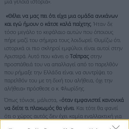
μια γελοία ιστορία».
«Θέλει να μας πει ότι είχα μια ομάδα ανικάνων
και εγώ ήμουν ο κάτσε καλά παίχτης
. Ήταν δε
τόσο μεγάλο το κεφάλαιο αυτών που όποιους
πήρε μαζί του σήμερα τους λοιδωρεί. Θυμίζω ότι
ιστορικά οι πιο σκληροί εμφύλιοι είναι αυτοί στην
Αριστερά. Αυτό που κάνει ο
Τσίπρας
στην
προσπάθειά του να απαλλαγεί από το παρελθόν
που ρήμαξε την Ελλάδα είναι να συντρίψει το
παρελθόν του με τη δική του αλήθεια, όχι την
αλήθεια» πρόσθεσε ο κ. Φλωρίδης.
Όπως τόνισε, μάλιστα, «
όταν εμφανιστεί κανονικά
να δείτε τι πλακωμός θα γίνει
. Και τότε θα φανεί
ότι ο χώρος αυτός δεν έχει καμία εναλλακτική για
την Ελλάδα και τον Μητσοτάκη»