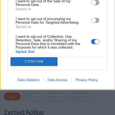
I want to opt-out of the Sale of my
ανασταλεί και η έφεση δεν έχει ανασταλτικό
Personal Data.
Opted In
χαρακτήρα. Παράλληλα η κατοχή πιστολιών
εξομοιώνεται με καλάσνικοφ και γίνεται
I want to opt-out of processing my
Personal Data for Targeted Advertising.
κακούργημα. Αυτό σημαίνει ότι αν σε πιάσουν να
Opted In
έχει πιστόλια θα κατηγορηθείς για κακούργημα. Τι
I want to opt-out of Collection, Use,
σου δίνουμε ως ευκαιρία; Αν το δώσεις πριν
Retention, Sale, and/or Sharing of my
Personal Data that Is Unrelated with the
ασκηθεί δίωξη μπορεί να τη γλυτώσεις»
Purposes for which it was collected.
Opted Out
CONFIRM
Facebook
Share on X
Bluesky
Data Deletion
Data Access
Privacy Policy
Email
Copy Link
Tags:
βιβλίο
τσίπρας
φλωρίδης
Σχετικά Άρθρα