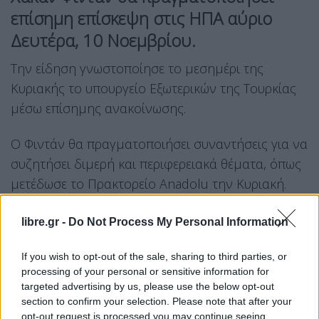
επίσημη επίσκεψη στις ΗΠΑ αύριο
Δευτέρα, 10 Νοεμβρίου.
Την είδηση γνωστοποίησε το μεσημέρι της
Κυριακής το υπουργείο Εξωτερικών της Τουρκίας
μέσω επίσημης ανακοίνωσης.
Ο Φιντάν θα πραγματοποιήσει συναντήσεις για να
συζητήσει διμερή και περιφερειακά θέματα, όπως
μετέδωσε το Πρακτορείο Anadolu την Κυριακή.
Regarding the Visit of H.E. Hakan Fidan, Minister of
libre.gr -
Do Not Process My Personal Information
Foreign Affairs of the Republic of Türkiye, to the USA
https://t.co/cXUSsX2XpI
pic.twitter.com/YMhkSwhqNt
If you wish to opt-out of the sale, sharing to third parties, or
processing of your personal or sensitive information for
— Turkish MFA (@MFATurkiye)
November 9, 2025
targeted advertising by us, please use the below opt-out
section to confirm your selection. Please note that after your
opt-out request is processed you may continue seeing