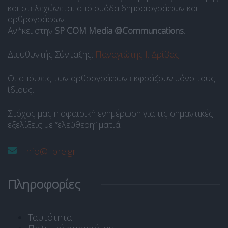
και στελεχώνεται από ομάδα δημοσιογράφων και
αρθρογράφων.
Ανήκει στην
SP COM Media @Communcations
.
Διευθυντής Σύνταξης:
Παναγιώτης Ι. Δρίβας
.
Οι απόψεις των αρθρογράφων εκφράζουν μόνο τους
ίδιους.
Στόχος μας η σφαιρική ενημέρωση για τις σημαντικές
εξελίξεις με “ελεύθερη” ματιά.
info@libre.gr
Πληροφορίες
Ταυτότητα