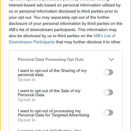
Facebook
Share on X
Bluesky
interest-based ads based on personal information utilized by
us or personal information disclosed to third parties prior to
Email
Copy Link
your opt-out. You may separately opt-out of the further
disclosure of your personal information by third parties on the
IAB’s list of downstream participants. This information may
Tags:
ΗΠΑ
τουρκία
φιντάν
also be disclosed by us to third parties on the
IAB’s List of
Downstream Participants
that may further disclose it to other
third parties.
Σχετικά Άρθρα
Personal Data Processing Opt Outs
I want to opt-out of the Sharing of my
personal data.
Opted In
I want to opt-out of the Sale of my
Personal Data.
Opted In
I want to opt-out of processing my
Personal Data for Targeted Advertising.
Opted In
I want to opt-out of Collection, Use,