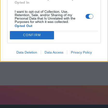
Opted In
I want to opt-out of Collection, Use,
Retention, Sale, and/or Sharing of my
Personal Data that Is Unrelated with the
Purposes for which it was collected.
Opted Out
CONFIRM
Ασπρόπυργος: Απολογούνται οι συλληφθέντες για
την έκρηξη-Μάχη...
Data Deletion
Data Access
Privacy Policy
15 Ιουλίου, 2026