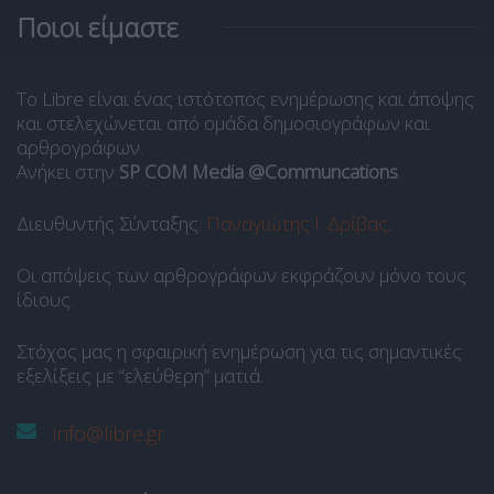
Ποιοι είμαστε
Το Libre είναι ένας ιστότοπος ενημέρωσης και άποψης
και στελεχώνεται από ομάδα δημοσιογράφων και
αρθρογράφων.
Ανήκει στην
SP COM Media @Communcations
.
Διευθυντής Σύνταξης:
Παναγιώτης Ι. Δρίβας
.
Οι απόψεις των αρθρογράφων εκφράζουν μόνο τους
ίδιους.
Στόχος μας η σφαιρική ενημέρωση για τις σημαντικές
εξελίξεις με “ελεύθερη” ματιά.
info@libre.gr