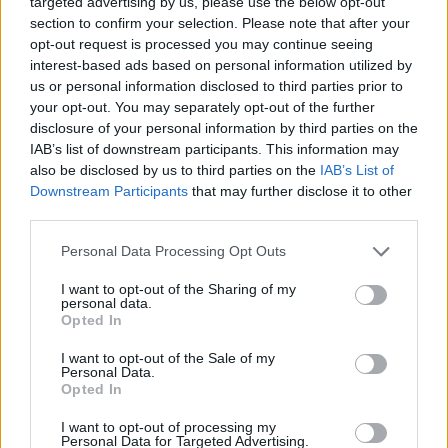
targeted advertising by us, please use the below opt-out
Με πληροφορίες από ΕΡΤ
section to confirm your selection. Please note that after your
opt-out request is processed you may continue seeing
Facebook
Share on X
Bluesky
interest-based ads based on personal information utilized by
us or personal information disclosed to third parties prior to
Email
Copy Link
your opt-out. You may separately opt-out of the further
disclosure of your personal information by third parties on the
IAB’s list of downstream participants. This information may
Tags:
αμπελόκηποι
έκρηξη
ρωμανός
also be disclosed by us to third parties on the
IAB’s List of
Downstream Participants
that may further disclose it to other
συμβούλιο πλημμελειοδικών αθηνών
third parties.
Personal Data Processing Opt Outs
Σχετικά Άρθρα
I want to opt-out of the Sharing of my
personal data.
Opted In
I want to opt-out of the Sale of my
Personal Data.
Opted In
I want to opt-out of processing my
Personal Data for Targeted Advertising.