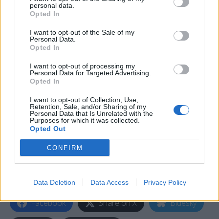
& Metals Α.Ε.
personal data.
Opted In
Στις επενδύσεις χαρτοφυλακίου, η άνοδος των
I want to opt-out of the Sale of my
Personal Data.
απαιτήσεων των κατοίκων έναντι του εξωτερικού
Opted In
οφείλεται στη διεύρυνση κατά 4,4 δισεκ. ευρώ των
I want to opt-out of processing my
τοποθετήσεων κατοίκων σε μετοχές επιχειρήσεων
Personal Data for Targeted Advertising.
μη κατοίκων, η οποία αντισταθμίστηκε περίπου
Opted In
κατά το ήμισυ από την υποχώρηση κατά 2,7 δισεκ.
I want to opt-out of Collection, Use,
Retention, Sale, and/or Sharing of my
ευρώ των τοποθετήσεων κατοίκων σε ομόλογα και
Personal Data that Is Unrelated with the
Purposes for which it was collected.
έντοκα γραμμάτια του εξωτερικού. Η αύξηση των
Opted Out
υποχρεώσεών τους αντανακλά κυρίως την άνοδο
CONFIRM
κατά 8,4 δισεκ. ευρώ των τοποθετήσεων μη
κατοίκων σε ελληνικά ομόλογα και έντοκα
γραμμάτια.
Data Deletion
Data Access
Privacy Policy
Facebook
Share on X
Bluesky