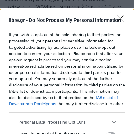
περίοδο του 2024 και διαμορφώθηκε σε 6,0 δισ.
ευρώ.
libre.gr -
Do Not Process My Personal Information
Στο Ισοζύγιο Χρηματοοικονομικών Συναλλαγών
στην κατηγορία των άμεσων επενδύσεων, οι
If you wish to opt-out of the sale, sharing to third parties, or
processing of your personal or sensitive information for
απαιτήσεις των κατοίκων έναντι του εξωτερικού
targeted advertising by us, please use the below opt-out
κατέγραψαν καθαρές ροές ύψους 2,3 δισεκ. ευρώ
section to confirm your selection. Please note that after your
και οι υποχρεώσεις των κατοίκων έναντι του
opt-out request is processed you may continue seeing
interest-based ads based on personal information utilized by
εξωτερικού, που αντιστοιχούν σε άμεσες
us or personal information disclosed to third parties prior to
επενδύσεις μη κατοίκων στην Ελλάδα, σημείωσαν
your opt-out. You may separately opt-out of the further
καθαρές ροές ύψους 8,1 δισεκ. ευρώ. Εδικότερα
disclosure of your personal information by third parties on the
IAB’s list of downstream participants. This information may
τον Αύγουστο στις άμεσες ξένες επενδύσεις που
also be disclosed by us to third parties on the
IAB’s List of
πραγματοποιήθηκαν στη χώρα περιλαμβάνουν
Downstream Participants
that may further disclose it to other
και την ανταλλαγή των μετοχών της Metlen
third parties.
Energy & Metals PLC για την απόκτηση των
Personal Data Processing Opt Outs
κοινών ονομαστικών μετοχών της Metlen Energy
I want to opt-out of the Sharing of my