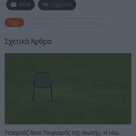
Email
Copy Link
Tags:
τουρισμός
Τράπεζα Ελλάδος
Σχετικά Άρθρα
Ρεπορτάζ libre: Tουρισμός της σιωπής- Η νέα...