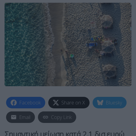
Facebook
Share on X
Bluesky
Email
Copy Link
Σημαντική μείωση κατά 2,1 δισ.ευρώ