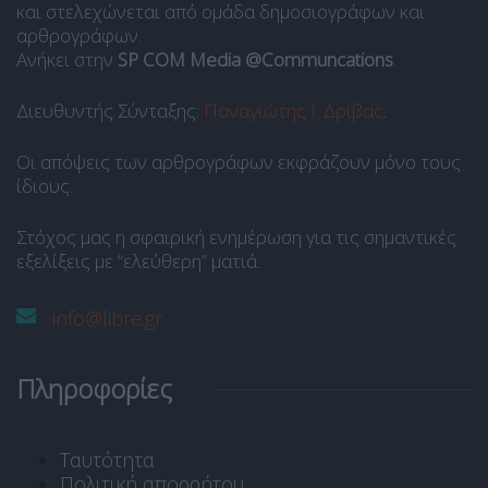
και στελεχώνεται από ομάδα δημοσιογράφων και
αρθρογράφων.
Ανήκει στην
SP COM Media @Communcations
.
Διευθυντής Σύνταξης:
Παναγιώτης Ι. Δρίβας
.
Οι απόψεις των αρθρογράφων εκφράζουν μόνο τους
ίδιους.
Στόχος μας η σφαιρική ενημέρωση για τις σημαντικές
εξελίξεις με “ελεύθερη” ματιά.
info@libre.gr
Πληροφορίες
Ταυτότητα
Πολιτική απορρήτου