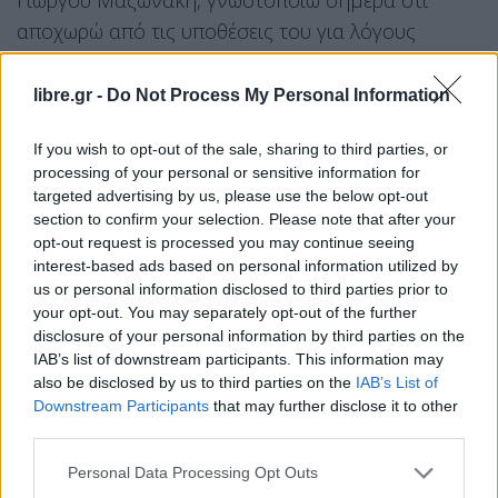
Γιώργου Μαζωνάκη, γνωστοποιώ σήμερα ότι
αποχωρώ από τις υποθέσεις του για λόγους
δεοντολογίας και προσωπικής ηθικής.
libre.gr -
Do Not Process My Personal Information
Τονιστέο δε ότι τόσο εγώ όσο και οι συνεργάτες
μου χειριστήκαμε με σθένος, νομική επάρκεια και
If you wish to opt-out of the sale, sharing to third parties, or
processing of your personal or sensitive information for
ανθρώπινη προσέγγιση τις υποθέσεις του Γιώργου
targeted advertising by us, please use the below opt-out
Μαζωνάκη και, ειδικότερα, την τελευταία
section to confirm your selection. Please note that after your
περιπέτειά του με τον εγκλεισμό του στο
opt-out request is processed you may continue seeing
interest-based ads based on personal information utilized by
Δρομοκαΐτειο.
us or personal information disclosed to third parties prior to
your opt-out. You may separately opt-out of the further
»Εξάλλου, αυτό αποδεικνύεται εκ του
disclosure of your personal information by third parties on the
αποτελέσματος. Εύχομαι ό,τι καλύτερο για τον
IAB’s list of downstream participants. This information may
Γιώργο σε προσωπικό και καλλιτεχνικό επίπεδο».
also be disclosed by us to third parties on the
IAB’s List of
Downstream Participants
that may further disclose it to other
third parties.
Facebook
Share on X
Bluesky
Personal Data Processing Opt Outs
Email
Copy Link