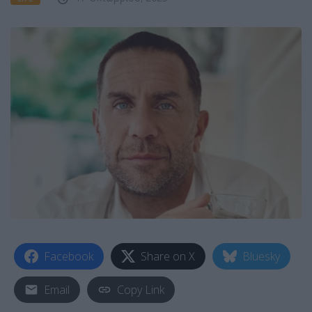
Facebook
Share on X
Bluesky
Email
Copy Link