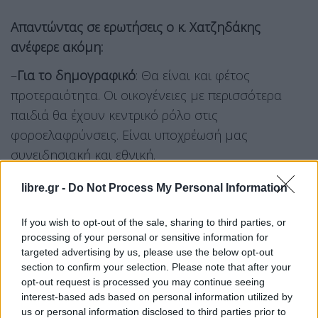
Απαντώντας σε ερωτήσεις ο κ. Χατζηδάκης
ανέφερε ακόμη:
–
Για το δημογραφικό
: Θα είναι και φέτος
προτεραιότητα. Οι οικογένειες με περισσότερα
παιδιά θα έχουν κεντρικό ρόλο στις
φοροελαφρύνσεις. Είναι υποχρέωσή μας
συνειδησιακή και εθνική.
-Για τον 13ο μισθό: Αν εφαρμοζόταν η πρόταση
libre.gr -
Do Not Process My Personal Information
της αντιπολίτευσης δεν θα έμενε χώρος για
ελαφρύνσεις σε μισθωτούς, συνταξιούχους, τη
If you wish to opt-out of the sale, sharing to third parties, or
μεσαία τάξη συνολικά. Εκτός των άλλων, δεν θα
processing of your personal or sensitive information for
ήταν και δίκαιο. Ήδη πάντως με το ξεπάγωμα των
targeted advertising by us, please use the below opt-out
section to confirm your selection. Please note that after your
μισθών στο Δημόσιο από το 2022 έχουν δοθεί
opt-out request is processed you may continue seeing
αυξήσεις που ισοδυναμούν με 1,3 μισθούς.
interest-based ads based on personal information utilized by
us or personal information disclosed to third parties prior to