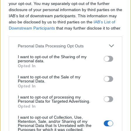
your opt-out. You may separately opt-out of the further
–
Για τον ΟΠΕΚΕΠΕ
: Αντιμετωπίζουμε το ζήτημα
disclosure of your personal information by third parties on the
με την απαιτούμενη αυστηρότητα και με
IAB’s list of downstream participants. This information may
συγκεκριμένα δείγματα γραφής. Πήγαμε σε
also be disclosed by us to third parties on the
IAB’s List of
Downstream Participants
that may further disclose it to other
δέσμευση περιουσιών για τα πρώτα 1.000 ΑΦΜ
third parties.
από τα 6.000 που έχουν προτεραιοποιηθεί. Θα
ακολουθήσει η διερεύνηση των υπολοίπων και οι
Personal Data Processing Opt Outs
αντίστοιχοι καταλογισμοί.
I want to opt-out of the Sharing of my
personal data.
–
Για τις τιμές του ρεύματος
: Είχαμε μεγάλες
Opted In
μειώσεις στις τιμές χονδρικής τον Αύγουστο που
I want to opt-out of the Sale of my
είναι αποτέλεσμα των πρωτοβουλιών της
Personal Data.
Opted In
κυβέρνησης για να αρθούν δυσλειτουργίες στην
I want to opt-out of processing my
ενιαία ευρωπαϊκή αγορά ενέργειας και της
Personal Data for Targeted Advertising.
μεγάλης διείσδυσης των ανανεώσιμων πηγών που
Opted In
παράγουν φθηνότερο ρεύμα. Οι μειώσεις αυτές
I want to opt-out of Collection, Use,
Retention, Sale, and/or Sharing of my
περνούν στις τιμές λιανικής το Σεπτέμβριο.
Personal Data that Is Unrelated with the
Purposes for which it was collected.