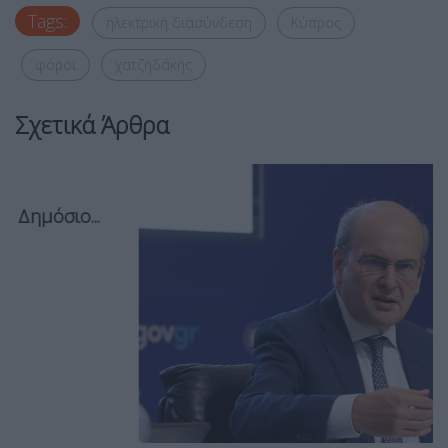
Tags:
ηλεκτρική διασύνδεση
Κύπρος
φόροι
χατζηδάκης
Σχετικά Άρθρα