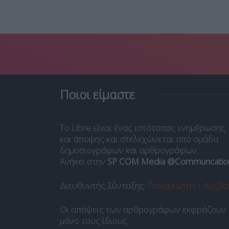
026
Ποιοι είμαστε
Το Libre είναι ένας ιστότοπος ενημέρωσης
και άποψης και στελεχώνεται από ομάδα
δημοσιογράφων και αρθρογράφων.
Ανήκει στην
SP COM Media @Communcatio
Διευθυντής Σύνταξης:
Παναγιώτης Ι. Δρίβα
Οι απόψεις των αρθρογράφων εκφράζουν
μόνο τους ίδιους.