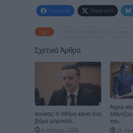
Facebook
Share on X
Tags:
ΓΙΑΤΡΟΙ ΤΟΥ ΚΟΣΜΟΥ
ΔΟΥΚΑΣ
Σχετικά Άρθρα
Άγρια κό
Δούκας: Η Αθήνα κάνει ένα
Μάντζου 
ηση Δούκα
βήμα μπροστά...
τον...
Μετρό...
6 Ιουλίου, 2026
26 Ιου