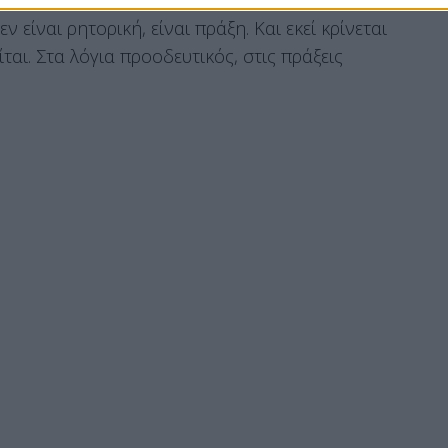
 είναι ρητορική, είναι πράξη. Και εκεί κρίνεται
αι. Στα λόγια προοδευτικός, στις πράξεις