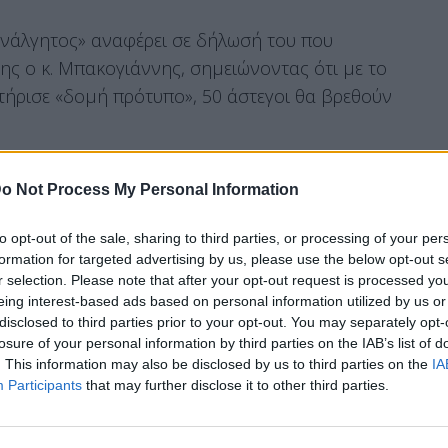
 ανάλγητος» αναφέρει σε δήλωσή του που
ης ο κ. Μπακογιάννης, σημειώνοντας ότι με το
τήρισε «δομή πρότυπο», 50 άστεγοι θα βρεθούν
o Not Process My Personal Information
ς παράταξης «Αθήνα Ψηλά»
to opt-out of the sale, sharing to third parties, or processing of your per
 και χωρίς παραμικρή εξήγηση, τον τερματισμό
formation for targeted advertising by us, please use the below opt-out s
r selection. Please note that after your opt-out request is processed y
ιατρών του Κόσμου, στην οδό Αλικαρνασσού.
eing interest-based ads based on personal information utilized by us or
disclosed to third parties prior to your opt-out. You may separately opt-
losure of your personal information by third parties on the IAB’s list of
. This information may also be disclosed by us to third parties on the
IA
αλύψει το μίσθωμα του ακινήτου ή και να
Participants
that may further disclose it to other third parties.
 μία κρίσιμη κοινωνική δομή που λειτουργεί
ο Αστέγων, κατεβάζει ρολά, στερώντας από