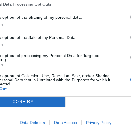
ία αστέγων.
l Data Processing Opt Outs
ξαρση, 50 συνάνθρωποι μας μένουν ξανά στο
o opt-out of the Sharing of my personal data.
ικνώνονται οι κοινωνικές υπηρεσίες και
In
υ χτίστηκε με κόπο, σε συνεργασία με
o opt-out of the Sale of my Personal Data.
In
to opt-out of processing my Personal Data for Targeted
ing.
In
μερινή διοίκηση το αποδυναμώνει.
o opt-out of Collection, Use, Retention, Sale, and/or Sharing
ίο να ζητά από τους ίδιους ανθρώπους στους
ersonal Data that Is Unrelated with the Purposes for which it
lected.
 διαχειριστούν τμήμα του Πολυδύναμου Κέντρου
Out
νει τη δουλειά της. Η εύκολη λύση για τον κ.
CONFIRM
να χειριστεί.
Data Deletion
Data Access
Privacy Policy
από το κρίσιμο πεδίο της κοινωνικής