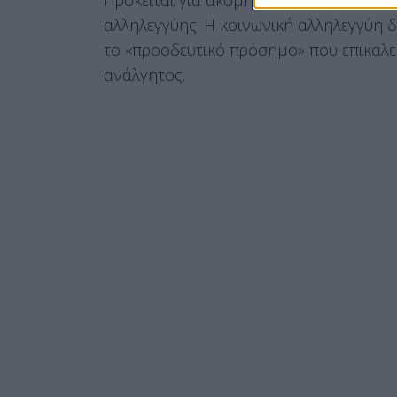
αλληλεγγύης. Η κοινωνική αλληλεγγύη δεν
το «προοδευτικό πρόσημο» που επικαλείτ
ανάλγητος.