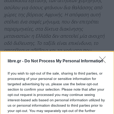
διαδικασία εξέτασης των αιτήσεων χορήγησης
ασύλου για όσους φτάνουν δια θαλάσσης από
χώρες της βόρειας Αφρικής. Η απόφαση αυτή
στέλνει ένα σαφές μήνυμα, που δεν επιτρέπει
παρερμηνείες, στα δίκτυα διακίνησης
μεταναστών: η Ελλάδα δεν αποτελεί μία ανοιχτή
οδό διέλευσης. Το ταξίδι είναι επικίνδυνο, το
αποτέλεσμα αβέβαιο και τα χρήματα που
καταβάλλονται στους διακινητές τελικά χάνονται
libre.gr -
Do Not Process My Personal Information
άσκοπα. Οι παράνομες είσοδοι δεν θα οδηγούν σε
νόμιμη εγκατάσταση»,
τόνισε ο
πρωθυπουργός
.
If you wish to opt-out of the sale, sharing to third parties, or
processing of your personal or sensitive information for
«Το μήνυμά μας είναι σαφές: η Ελλάδα δεν είναι
targeted advertising by us, please use the below opt-out
section to confirm your selection. Please note that after your
ένας ανοιχτός διάδρομος προς την Ευρώπη.
opt-out request is processed you may continue seeing
Είμαστε έτοιμοι να συνεργαστούμε στενά με τις
interest-based ads based on personal information utilized by
λιβυκές αρχές έτσι ώστε να σταματήσουμε τις
us or personal information disclosed to third parties prior to
your opt-out. You may separately opt-out of the further
αναχωρήσεις στο σημείο εκκίνησης. Αλλά