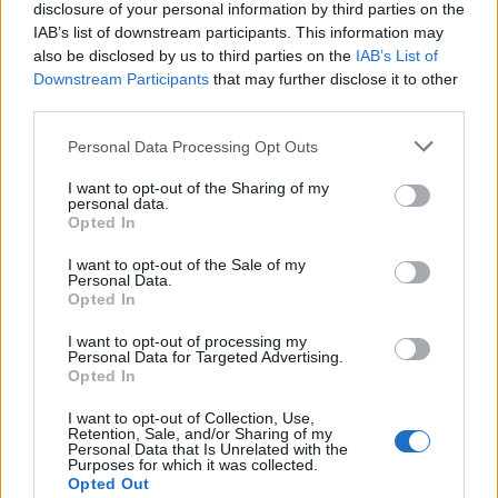
disclosure of your personal information by third parties on the
χρειαζόμαστε, επίσης, μια
ενιαία ευρωπαϊκή
IAB’s list of downstream participants. This information may
απάντηση.
Η Ελλάδα παραμένει προσηλωμένη σε
also be disclosed by us to third parties on the
IAB’s List of
Downstream Participants
that may further disclose it to other
μια δίκαιη και αποτελεσματική μεταναστευτική
third parties.
πολιτική, συμπεριλαμβανομένων των νόμιμων
οδών μετανάστευσης, αλλά η τρέχουσα
Personal Data Processing Opt Outs
κατάσταση απαιτεί άμεση δράση. Και αυτό δεν
I want to opt-out of the Sharing of my
personal data.
είναι μόνο ευθύνη της Ελλάδας, είναι και ευθύνη
Opted In
της Ευρώπης»,
είπε ο
πρωθυπουργός
.
I want to opt-out of the Sale of my
Personal Data.
Facebook
Share on X
Bluesky
Opted In
I want to opt-out of processing my
Email
Copy Link
Personal Data for Targeted Advertising.
Opted In
Tags:
I want to opt-out of Collection, Use,
bild
ΑΠΟΦΑΣΗ
ΑΣΥΛΟ
Retention, Sale, and/or Sharing of my
Personal Data that Is Unrelated with the
Purposes for which it was collected.
ΜΗΤΣΟΤΑΚΗΣ
Opted Out