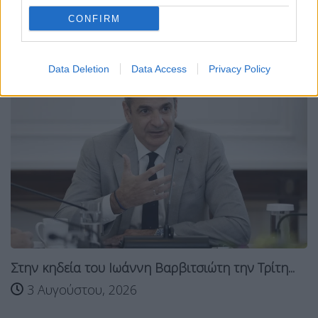
Σχετικά Άρθρα
CONFIRM
Data Deletion
Data Access
Privacy Policy
Στην κηδεία του Ιωάννη Βαρβιτσιώτη την Τρίτη...
3 Αυγούστου, 2026