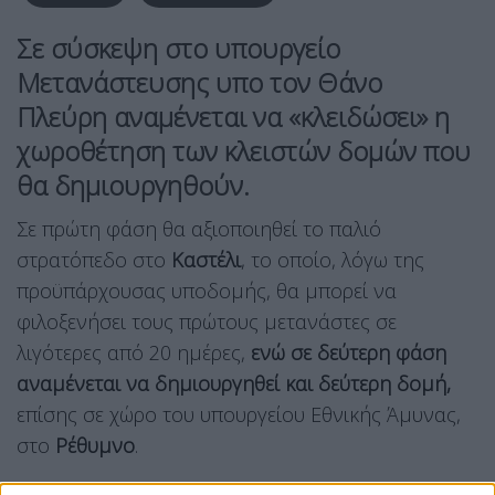
Σε σύσκεψη στο υπουργείο
Μετανάστευσης υπο τον Θάνο
Πλεύρη αναμένεται να «κλειδώσει» η
χωροθέτηση των κλειστών δομών που
θα δημιουργηθούν.
Σε πρώτη φάση θα αξιοποιηθεί το παλιό
στρατόπεδο στο
Καστέλι
, το οποίο, λόγω της
προϋπάρχουσας υποδομής, θα μπορεί να
φιλοξενήσει τους πρώτους μετανάστες σε
λιγότερες από 20 ημέρες,
ενώ σε δεύτερη φάση
αναμένεται να δημιουργηθεί και δεύτερη δομή,
επίσης σε χώρο του υπουργείου Εθνικής Άμυνας,
στο
Ρέθυμνο
.