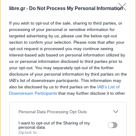
Μιλώντας σε τηλεοπτική εκπομπή την Πέμπτη, ο
libre.gr -
Do Not Process My Personal Information
υπουργός Θάνος
Πλεύρης
τόνισε ότι η
δημιουργία νέας κλειστής δομής κράτησης στην
If you wish to opt-out of the sale, sharing to third parties, or
Κρήτη αποτελεί επιτακτική ανάγκη, καθώς το νησί
processing of your personal or sensitive information for
βρίσκεται σε ζώνη αυξημένης μεταναστευτικής
targeted advertising by us, please use the below opt-out
section to confirm your selection. Please note that after your
πίεσης λόγω της γεωγραφικής του θέσης.
«Ήδη
opt-out request is processed you may continue seeing
έχουν παραχωρηθεί κατάλληλοι χώροι από το
interest-based ads based on personal information utilized by
υπουργείο Εθνικής Άμυνας και βρίσκεται σε
us or personal information disclosed to third parties prior to
your opt-out. You may separately opt-out of the further
εξέλιξη ο σχεδιασμός για την άμεση κατασκευή
disclosure of your personal information by third parties on the
της δομής. Πρόκειται για μια παρέμβαση
IAB’s list of downstream participants. This information may
στρατηγικής σημασίας»
, επεσήμανε ο υπουργός.
also be disclosed by us to third parties on the
IAB’s List of
Downstream Participants
that may further disclose it to other
third parties.
Facebook
Share on X
Bluesky
Personal Data Processing Opt Outs
Email
Copy Link
I want to opt-out of the Sharing of my
personal data.
Opted In
Tags:
κεντρα
κρήτη
μετανάστες