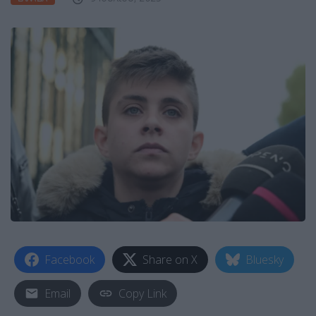
Facebook
Share on X
Bluesky
Email
Copy Link