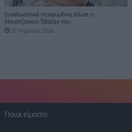
ονιστικά ντοκουμέντα έδωσε η
ζούκου: Έβαζαν τον...
Μουρτ
Απριλίου, 2026
Παναγ
27 
Ποιοι είμαστε