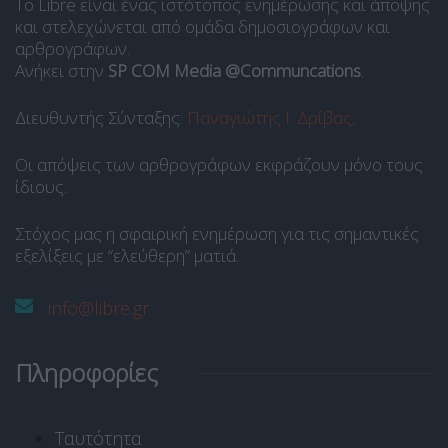
Το Libre είναι ένας ιστότοπος ενημέρωσης και άποψης
και στελεχώνεται από ομάδα δημοσιογράφων και
αρθρογράφων.
Ανήκει στην
SP COM Media @Communcations
.
Διευθυντής Σύνταξης:
Παναγιώτης Ι. Δρίβας
.
Οι απόψεις των αρθρογράφων εκφράζουν μόνο τους
ίδιους.
Στόχος μας η σφαιρική ενημέρωση για τις σημαντικές
εξελίξεις με “ελεύθερη” ματιά.
info@libre.gr
Πληροφορίες
Ταυτότητα