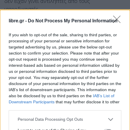
δεν είχαν γίνει αντιληπτές από τους
ιατροδικαστές.
libre.gr -
Do Not Process My Personal Information
Εδώ πέρα πρέπει να ξεκινήσει η έρευνα: Πρέπει να
υπάρξει εισαγγελική έρευνα και να ξηλωθεί από
If you wish to opt-out of the sale, sharing to third parties, or
την αρχή μέχρι το τέλος η Ιατροδικαστική
processing of your personal or sensitive information for
Υπηρεσία Πάτρας «αυτό το αίσχος που συμβαίνει
targeted advertising by us, please use the below opt-out
section to confirm your selection. Please note that after your
εδώ και χρόνια σε αυτή την ιατροδικαστική
opt-out request is processed you may continue seeing
υπηρεσία πρέπει να τελειώνει.
interest-based ads based on personal information utilized by
us or personal information disclosed to third parties prior to
Επίσης θα πρέπει να διερευνηθούν όλες οι
your opt-out. You may separately opt-out of the further
περιπτώσεις θανάτων βρεφών που έχουν γίνει
disclosure of your personal information by third parties on the
IAB’s list of downstream participants. This information may
τουλάχιστον τα τελευταία πέντε χρόνια και έχουν
also be disclosed by us to third parties on the
IAB’s List of
αποδοθεί σε παθολογικά αίτια. Είναι ξεκάθαρο ότι
Downstream Participants
that may further disclose it to other
έχουμε τεράστιο πρόβλημα».
third parties.
Personal Data Processing Opt Outs
Facebook
Share on X
Bluesky