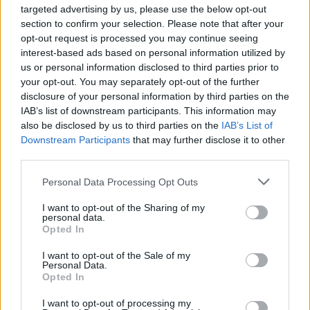
targeted advertising by us, please use the below opt-out
Α/Φ.
section to confirm your selection. Please note that after your
opt-out request is processed you may continue seeing
— Πυροσβεστικό Σώμα (@pyrosvestiki)
July 9, 2025
interest-based ads based on personal information utilized by
us or personal information disclosed to third parties prior to
your opt-out. You may separately opt-out of the further
Facebook
Share on X
Bluesky
disclosure of your personal information by third parties on the
IAB’s list of downstream participants. This information may
Email
Copy Link
also be disclosed by us to third parties on the
IAB’s List of
Downstream Participants
that may further disclose it to other
third parties.
Tags:
Λάρισα
Φωτιά
Personal Data Processing Opt Outs
Σχετικά Άρθρα
I want to opt-out of the Sharing of my
personal data.
Opted In
I want to opt-out of the Sale of my
Personal Data.
Opted In
I want to opt-out of processing my