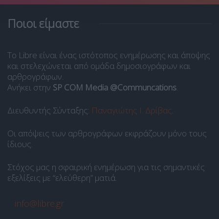
Ποιοι είμαστε
Το Libre είναι ένας ιστότοπος ενημέρωσης και άποψης
και στελεχώνεται από ομάδα δημοσιογράφων και
αρθρογράφων.
Ανήκει στην
SP COM Media @Communcations
.
Διευθυντής Σύνταξης:
Παναγιώτης Ι. Δρίβας
.
Οι απόψεις των αρθρογράφων εκφράζουν μόνο τους
ίδιους.
Στόχος μας η σφαιρική ενημέρωση για τις σημαντικές
εξελίξεις με “ελεύθερη” ματιά.
info@libre.gr