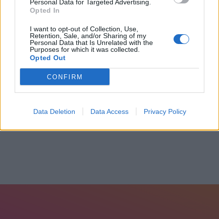
Personal Data for Targeted Advertising.
Opted In
I want to opt-out of Collection, Use,
Retention, Sale, and/or Sharing of my
Personal Data that Is Unrelated with the
Purposes for which it was collected.
Opted Out
CONFIRM
Φωτιά στην Κρήνη Φαρσάλων, 112 για ετοιμότητα
6 Αυγούστου, 2026
Data Deletion
Data Access
Privacy Policy