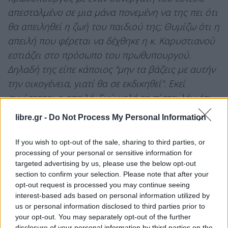
απεσταλμένο σε μια μάνα πονεμένη να της πει ότι
θα απειληθεί η ζωή του παιδιού της; Θυμίζω ότι η
απειλή που φέρεται να δέχθηκε η κ. Καρυστιανού
εστιάζει στο πρόσωπο του πρωθυπουργού.
Δηλαδή της είπε κάποιος “μην τα βάζεις με αυτήν
την οικογένεια, γιατί θα σε εκδικηθεί”. Εκεί
συνίσταται η απειλή. Εγώ καλή τη πίστει λέω ότι
δεν το εφηύρε η κ. Καρυστιανού. Υποχρέωσή της
libre.gr -
Do Not Process My Personal Information
είναι, όπως κια κάθε πολίτη, να δώσει ονόματα.
Δεν θεωρώ ότι υπάρχει κανένας λόγος αυτήν τη
If you wish to opt-out of the sale, sharing to third parties, or
processing of your personal or sensitive information for
στιγμή να φοβάται κανείς. Μπορεί να προχωρήσει
targeted advertising by us, please use the below opt-out
η Αστυνομία παρακάτω αν δεν έχει ονόματα;»
section to confirm your selection. Please note that after your
opt-out request is processed you may continue seeing
Βολές από την αντιπολίτευση
interest-based ads based on personal information utilized by
us or personal information disclosed to third parties prior to
Οι δηλώσεις του Παύλου Μαρινάκη προκάλεσαν
your opt-out. You may separately opt-out of the further
την αντίδραση της αντιπολίτευσης.
disclosure of your personal information by third parties on the