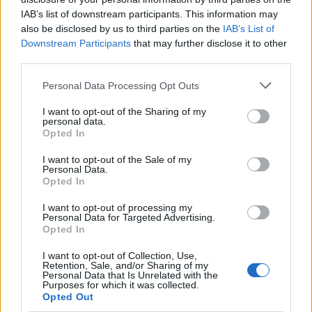
IAB’s list of downstream participants. This information may
Το
ΠΑΣΟΚ
τονίζει πως «
οι αρμόδιες αρχές
also be disclosed by us to third parties on the
IAB’s List of
Downstream Participants
that may further disclose it to other
οφείλουν να διερευνήσουν ενδελεχώς τις
third parties.
καταγγελίες της Μαρίας Καρυστιανού
για απειλές
Personal Data Processing Opt Outs
εις βάρος της ζωής της ίδιας και μελών της
οικογένειάς της, που έχει ήδη θέσει υπόψη της
I want to opt-out of the Sharing of my
personal data.
αστυνομίας».
Opted In
«Τα υπόλοιπα σχόλια, που ανέφερε ο
I want to opt-out of the Sale of my
Personal Data.
Κυβερνητικός Εκπρόσωπος, είναι ενδεικτικά της
Opted In
αλαζονείας που χαρακτηρίζει την κυβέρνηση,
I want to opt-out of processing my
πολλώ δε μάλλον οι απαράδεκτοι υπαινιγμοί του
Personal Data for Targeted Advertising.
Opted In
σε βάρος της δημοσιογράφου Ράνιας Τζίμα για
τον χρόνο που δημοσιεύτηκε η συνέντευξη της
I want to opt-out of Collection, Use,
Retention, Sale, and/or Sharing of my
κυρίας Καρυστιανού αλλά και τα υπονοούμενα
Personal Data that Is Unrelated with the
Purposes for which it was collected.
περί εργαλειοποίησης του θυμού των πολιτών. Οι
Opted Out