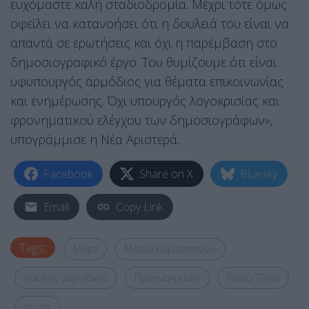
ευχόμαστε καλή σταδιοδρομία. Μέχρι τότε όμως
οφείλει να κατανοήσει ότι η δουλειά του είναι να
απαντά σε ερωτήσεις και όχι η παρέμβαση στο
δημοσιογραφικό έργο. Του θυμίζουμε ότι είναι
υφυπουργός αρμόδιος για θέματα επικοινωνίας
και ενημέρωσης. Όχι υπουργός λογοκρισίας και
φρονηματικού ελέγχου των δημοσιογράφων»,
υπογράμμισε η Νέα Αριστερά.
Facebook
Share on X
Bluesky
Email
Copy Link
Tags:
Mega
Μαρία Καρυστιανού
παύλος μαρινάκης
Προανακριτική
Ράνια Τζίμα
τέμπη