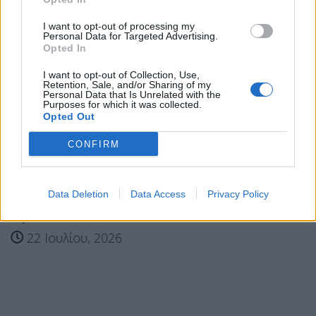
I want to opt-out of processing my
Personal Data for Targeted Advertising.
Opted In
I want to opt-out of Collection, Use,
Retention, Sale, and/or Sharing of my
Personal Data that Is Unrelated with the
Purposes for which it was collected.
Opted Out
CONFIRM
Data Deletion
Data Access
Privacy Policy
Συνελήφθη 28χρονος Αιγύπτιος ως ύποπτος για
την...
22 Ιουλίου, 2026