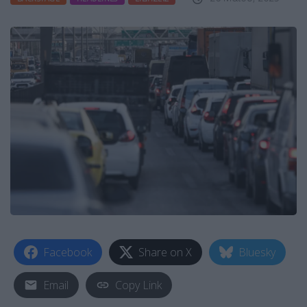
Facebook
Share on X
Bluesky
Email
Copy Link