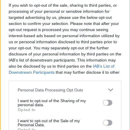
5΄-10΄στην έξοδο για Λαμία.
If you wish to opt-out of the sale, sharing to third parties, or
processing of your personal or sensitive information for
Καθυστερήσεις 5΄-10΄στην έξοδο για Λαμία στο ρεύμα
targeted advertising by us, please use the below opt-out
προς Ελευσίνα.
section to confirm your selection. Please note that after your
opt-out request is processed you may continue seeing
— Attiki Odos Traffic (@aodostraffic)
May 26, 2025
interest-based ads based on personal information utilized by
us or personal information disclosed to third parties prior to
your opt-out. You may separately opt-out of the further
Facebook
Share on X
Bluesky
disclosure of your personal information by third parties on the
IAB’s list of downstream participants. This information may
Email
Copy Link
also be disclosed by us to third parties on the
IAB’s List of
Downstream Participants
that may further disclose it to other
third parties.
Tags:
Αθήνα
Αττική Οδός
καθυστερήσεις
Personal Data Processing Opt Outs
Κηφισός
κυκλοφοριακό
I want to opt-out of the Sharing of my
personal data.
Opted In
Σχετικά Άρθρα
I want to opt-out of the Sale of my
Personal Data.
Opted In