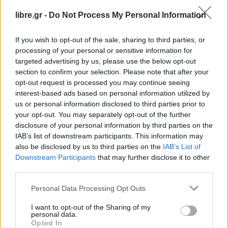
υπάρχει καμία περίπτωση να γίνει πιστευτός. Τι
πρέπει να γίνει; Εμείς οι πολιτικοί πρέπει να
libre.gr -
Do Not Process My Personal Information
κρινόμαστε από τη Δικαιοσύνη, όπως όλοι. Αυτό
If you wish to opt-out of the sale, sharing to third parties, or
πρέπει να αλλάξει και μέχρι να αλλάξει (σ.σ. το
processing of your personal or sensitive information for
Σύνταγμα) υπάρχει νόμος που λέει ότι συστήνεται
targeted advertising by us, please use the below opt-out
προανακριτική και αν υπάρχει αίτημα από τον
section to confirm your selection. Please note that after your
opt-out request is processed you may continue seeing
εγκαλούμενο να παραπεμφθεί στο Δικαστικό
interest-based ads based on personal information utilized by
Συμβούλιο, ό,τι έγινε με τον κ. Τριαντόπουλο.
us or personal information disclosed to third parties prior to
Εμείς έχουμε δύο δυνατότητες: η μία είναι να
your opt-out. You may separately opt-out of the further
disclosure of your personal information by third parties on the
αθωώσουμε τον κ. Καραμανλή – δεν θα το
IAB’s list of downstream participants. This information may
κάνουμε – και η άλλη είναι να τον παραπέμψουμε
also be disclosed by us to third parties on the
IAB’s List of
στο Δικαστικό Συμβούλιο
».
Downstream Participants
that may further disclose it to other
third parties.
Personal Data Processing Opt Outs
I want to opt-out of the Sharing of my
personal data.
Opted In