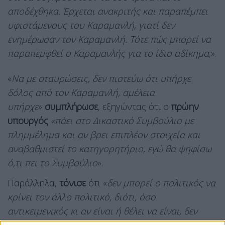
αποδέχθηκα. Έρχεται ανακριτής και παραπέμπει
υφιστάμενους του Καραμανλή, γιατί δεν
ενημέρωσαν τον Καραμανλή. Τότε πώς μπορεί να
παραπεμφθεί ο Καραμανλής για το ίδιο αδίκημα;
».
«
Να με σταυρώσεις, δεν πιστεύω ότι υπήρχε
δόλος από τον Καραμανλή, αμέλεια
υπήρχε
»
συμπλήρωσε
, εξηγώντας ότι ο
πρώην
υπουργός
«πάει στο Δικαστικό Συμβούλιο με
πλημμέλημα και αν βρει επιπλέον στοιχεία και
αναβαθμιστεί το κατηγορητήριο, εγώ θα ψηφίσω
ό,τι πει το Συμβούλιο
».
Παράλληλα,
τόνισε
ότι «
δεν μπορεί ο πολιτικός να
κρίνει τον άλλο πολιτικό, διότι, όσο
αντικειμενικός κι αν είναι ή θέλει να είναι, δεν