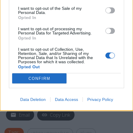
I want to opt-out of the Sale of my
Personal Data.
Opted In
I want to opt-out of processing my
Personal Data for Targeted Advertising.
Opted In
I want to opt-out of Collection, Use,
Retention, Sale, and/or Sharing of my
Personal Data that Is Unrelated with the
Purposes for which it was collected.
Opted Out
CONFIRM
Data Deletion
Data Access
Privacy Policy
Facebook
Share on X
Bluesky
Email
Copy Link
Tags:
ντόρα μπακογιάννη
τέμπη