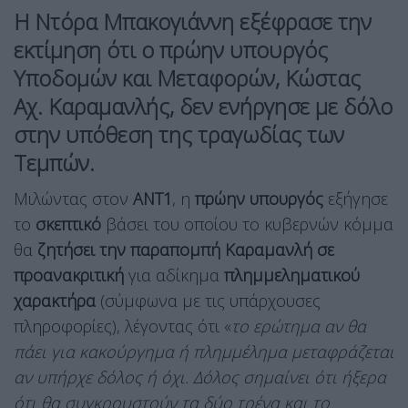
Η Ντόρα Μπακογιάννη εξέφρασε την
εκτίμηση ότι ο πρώην υπουργός
Υποδομών και Μεταφορών, Κώστας
Αχ. Καραμανλής, δεν ενήργησε με δόλο
στην υπόθεση της τραγωδίας των
Τεμπών.
Μιλώντας στον
ΑΝΤ1
, η
πρώην υπουργός
εξήγησε
το
σκεπτικό
βάσει του οποίου το κυβερνών κόμμα
θα
ζητήσει την παραπομπή Καραμανλή σε
προανακριτική
για αδίκημα
πλημμεληματικού
χαρακτήρα
(σύμφωνα με τις υπάρχουσες
πληροφορίες), λέγοντας ότι «
το ερώτημα αν θα
πάει για κακούργημα ή πλημμέλημα μεταφράζεται
αν υπήρχε δόλος ή όχι. Δόλος σημαίνει ότι ήξερα
ότι θα συγκρουστούν τα δύο τρένα και το