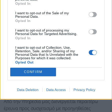
Κατά την διάρκεια της προανάκρισης προέκυψε
Opted In
ότι το αστυνομικό δελτίο ταυτότητας που επέδειξε
I want to opt-out of the Sale of my
ο συλληφθείς είχε κλαπεί πρόσφατα στην περιοχή
Personal Data.
Opted In
της Ομόνοιας και ανήκε σε έτερο άτομο το οποίο
είχε δηλώσει σε αρμόδιο τμήμα ασφαλείας την
I want to opt-out of processing my
Personal Data for Targeted Advertising.
απώλεια του.
Opted In
I want to opt-out of Collection, Use,
Η ποσότητα των 2 κιλών και 500 περίπου
Retention, Sale, and/or Sharing of my
Personal Data that Is Unrelated with the
γραμμαρίων φυτικών αποσπασμάτων κάνναβης
Purposes for which it was collected.
Opted Out
κατασχέθηκε, ο δε συλληφθείς δράστης μετά της
σχηματισθείσης δικογραφίας οδηγήθηκε ενώπιον
CONFIRM
του κ. Εισαγγελέα Πρωτοδικών Αθηνών όπου μετά
την απολογία του αποφασίστηκε η προφυλάκιση
Data Deletion
Data Access
Privacy Policy
του.
Από την Υπηρεσία μας διενεργείται περαιτέρω
έρευνα προς συσχετισμό με προηγηθείσες