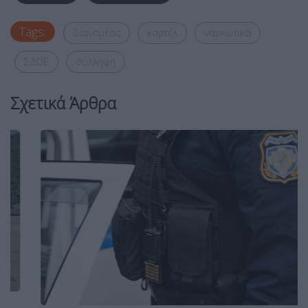
Tags:
διανομέας
καρτέλ
ναρκωτικά
ΣΔΟΕ
σύλληψη
Σχετικά Άρθρα