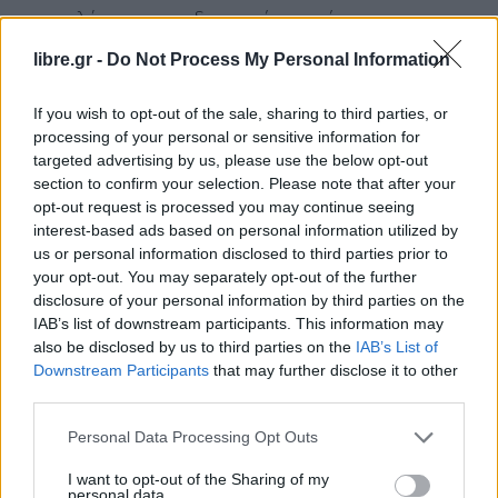
παραπλάνηση των διωκτικών αρχών.
libre.gr -
Do Not Process My Personal Information
Υπάλληλος του τμήματος Δίωξης Ναρκωτικών της
υπηρεσίας μας προσποιούμενος τον διανομέα και
If you wish to opt-out of the sale, sharing to third parties, or
συνεπικουρούμενος από συνοδευτικό κλιμάκιο
processing of your personal or sensitive information for
στελεχών του τμήματος μετέβη στην
targeted advertising by us, please use the below opt-out
section to confirm your selection. Please note that after your
αναγραφόμενη ως διεύθυνση παραλαβής του
opt-out request is processed you may continue seeing
ταχυδρομικού δέματος προς παράδοση αυτού.
interest-based ads based on personal information utilized by
us or personal information disclosed to third parties prior to
Στο σημείο εμφανίστηκε πεζός 38χρονος
your opt-out. You may separately opt-out of the further
disclosure of your personal information by third parties on the
ημεδαπός ο οποίος επέδειξε αστυνομικό δελτίο
IAB’s list of downstream participants. This information may
ταυτότητας με τα στοιχεία του αναγραφόμενου
also be disclosed by us to third parties on the
IAB’s List of
ως παραλήπτη και αφού υπέγραψε σε σχετικό
Downstream Participants
that may further disclose it to other
third parties.
έντυπο και παρέλαβε το επίμαχο δέμα
πραγματοποιήθηκε επέμβαση και ο δράστης
Personal Data Processing Opt Outs
συνελήφθη.
I want to opt-out of the Sharing of my
personal data.