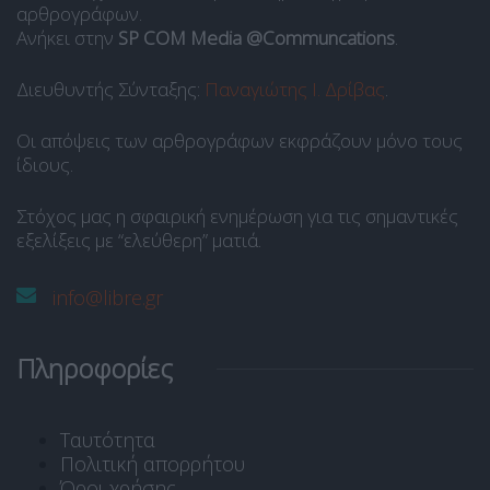
αρθρογράφων.
Ανήκει στην
SP COM Media @Communcations
.
Διευθυντής Σύνταξης:
Παναγιώτης Ι. Δρίβας
.
Οι απόψεις των αρθρογράφων εκφράζουν μόνο τους
ίδιους.
Στόχος μας η σφαιρική ενημέρωση για τις σημαντικές
εξελίξεις με “ελεύθερη” ματιά.
info@libre.gr
Πληροφορίες
Ταυτότητα
Πολιτική απορρήτου
Όροι χρήσης