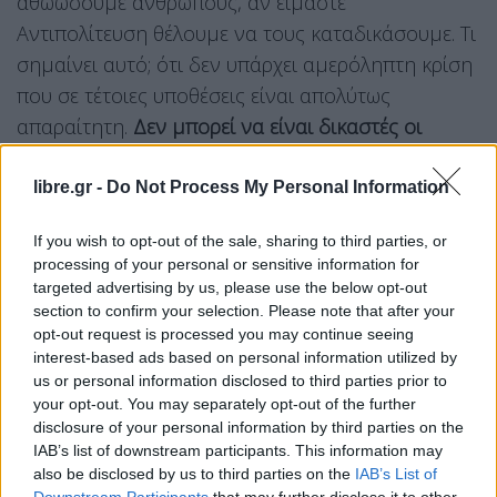
αθωώσουμε ανθρώπους, αν είμαστε
Αντιπολίτευση θέλουμε να τους καταδικάσουμε. Τι
σημαίνει αυτό; ότι δεν υπάρχει αμερόληπτη κρίση
που σε τέτοιες υποθέσεις είναι απολύτως
απαραίτητη.
Δεν μπορεί να είναι δικαστές οι
πολιτικοί, πρέπει να πάνε στον φυσικό τους
δικαστή».
libre.gr -
Do Not Process My Personal Information
«Δεν καταργούμε καθόλου τις προανακριτικές. Θα
If you wish to opt-out of the sale, sharing to third parties, or
processing of your personal or sensitive information for
συζητηθεί η προανακριτική επιτροπή όπως
targeted advertising by us, please use the below opt-out
αρμόζει. Αυτό βεβαίως είναι στη διακριτική
section to confirm your selection. Please note that after your
ευχέρεια του ίδιου του κ. Καραμανλή. Θα
opt-out request is processed you may continue seeing
interest-based ads based on personal information utilized by
συζητηθεί λοιπόν, θα συσταθεί και από εκεί και
us or personal information disclosed to third parties prior to
πέρα εάν η ΝΔ ως η πλειοψηφούσα δύναμη
your opt-out. You may separately opt-out of the further
αποφασίσει “περάστε παρακαλώ στο Δικαστικό
disclosure of your personal information by third parties on the
IAB’s list of downstream participants. This information may
Συμβούλιο να σας κρίνει”, θα γίνει έτσι. Κι εγώ θα
also be disclosed by us to third parties on the
IAB’s List of
έχω τη συνείδησή μου ήσυχη. Θα μπορώ να δω τα