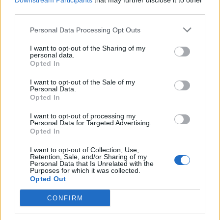
Downstream Participants
that may further disclose it to other
παιδιά μου και τα εγγόνια μου στα μάτια και να
third parties.
πω “ναι η Δικαιοσύνη τον έκρινε”».
Personal Data Processing Opt Outs
«Εύχομαι καλή επιτυχία στην Κωνσταντοπούλου
I want to opt-out of the Sharing of my
personal data.
για την πρωθυπουργία»
Opted In
Αναφορικά με τη δημοσκοπική ανάκαμψη της
I want to opt-out of the Sale of my
Personal Data.
κυβέρνησης, εκτίμησε ότι δεν θα υπάρξει νέο
Opted In
δίπολο μεταξύ ΝΔ και Πλεύσης Ελευθερίας,
I want to opt-out of processing my
Personal Data for Targeted Advertising.
βάζοντας στο κάδρο τη Ζωή Κωνσταντοπούλου
Opted In
ως πρόσωπο που «φροντίζει δια της φασαρίας και
I want to opt-out of Collection, Use,
του καβγά να κάνει την παρουσία της γνωστή».
Retention, Sale, and/or Sharing of my
Personal Data that Is Unrelated with the
«Τα κόμματα όμως σε μια κοινοβουλευτική
Purposes for which it was collected.
Opted Out
δημοκρατία έχουν στελέχη, έχουν προτάσεις. Της
εύχομαι καλή επιτυχία αν προετοιμάζεται για
CONFIRM
πρωθυπουργός.
Πιστεύω όμως πως θα πέσει, μην