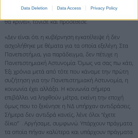
υποτιμάμε τον λαό
. Ο λαός έχει πολύ βαθύ
Data Deletion
Data Access
Privacy Policy
αίσθημα ευθύνης, όταν γίνουν οι εκλογές το 2027
θα κρίνει», τόνισε και προσέθεσε:
«Δεν είναι ότι η κυβέρνηση εγκατέλειψε ή δεν
ασχολήθηκε με θέματα για τα οποία εξελέγη. Στα
Πανεπιστήμια, για παράδειγμα, δεν πέτυχε η
Πανεπιστημιακή Αστυνομία. Όμως να σας πω κάτι;
Έξι χρόνια μετά από τότε που κάναμε την πρώτη
συζήτηση για την Πανεπιστημιακή Αστυνομία, η
κοινωνία έχει αλλάξει. Η κοινωνία σήμερα
επιβάλλει να ληφθούν μέτρα, εκείνη την εποχή
όμως που το ξεκίνησε η ΝΔ υπήρχαν αντιδράσεις.
Σήμερα δεν αντιδρά κανείς, λένε όλοι “έχετε
δίκιο”¨. Αργήσαμε, συμφωνώ. Υπάρχουν πράγματα
τα οποία πήγαν καλύτερα και υπάρχουν πράγματα