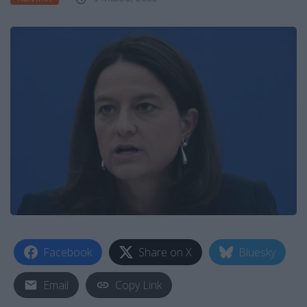
Facebook
Share on X
Bluesky
Email
Copy Link