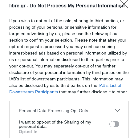
libre.gr -
Do Not Process My Personal Information
If you wish to opt-out of the sale, sharing to third parties, or
processing of your personal or sensitive information for
targeted advertising by us, please use the below opt-out
section to confirm your selection. Please note that after your
opt-out request is processed you may continue seeing
interest-based ads based on personal information utilized by
us or personal information disclosed to third parties prior to
your opt-out. You may separately opt-out of the further
disclosure of your personal information by third parties on the
IAB’s list of downstream participants. This information may
also be disclosed by us to third parties on the
IAB’s List of
Downstream Participants
that may further disclose it to other
Επίσης, η κ. Κεραμέως, μαζί με τη διοίκηση του
third parties.
Ηλεκτρονικού Εθνικού Φορέα Κοινωνικής
Personal Data Processing Opt Outs
Ασφάλισης e-
ΕΦΚΑ
και τον
Δήμαρχο Γαλατσίου,
I want to opt-out of the Sharing of my
Γιώργο Μαρκόπουλο,
στους οποίους απέδωσε
personal data.
θερμές ευχαριστίες για την άψογη συνεργασία και
Opted In