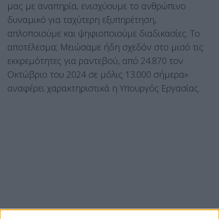
μας με αναπηρία, ενισχύουμε το ανθρώπινο
δυναμικό για ταχύτερη εξυπηρέτηση,
απλοποιούμε και ψηφιοποιούμε διαδικασίες. Το
αποτέλεσμα; Μειώσαμε ήδη σχεδόν στο μισό τις
εκκρεμότητες για ραντεβού, από 24.870 τον
Οκτώβριο του 2024 σε μόλις 13.000 σήμερα»
αναφέρει χαρακτηριστικά η Υπουργός Εργασίας.