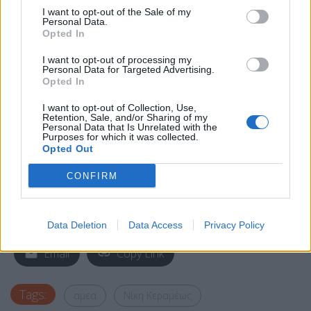
το αποτέλεσμα, άκουσαν από κοντά τις εμπειρίες
I want to opt-out of the Sale of my
Personal Data.
των πολιτών.
Opted In
Όπως γνωστοποίησε η Υπουργός Εργασίας,
I want to opt-out of processing my
Personal Data for Targeted Advertising.
επόμενος σταθμός είναι το νέο ΚΕ.Π.Α. στο Σ.Ε.Φ.
Opted In
και ο συνολικός εκσυγχρονισμός των υποδομών.
I want to opt-out of Collection, Use,
Retention, Sale, and/or Sharing of my
«Συνεχίζουμε τη δουλειά μας με ακόμα
Personal Data that Is Unrelated with the
Purposes for which it was collected.
μεγαλύτερη προσήλωση και με στόχο να είμαστε
Opted Out
κάθε μέρα πιο χρήσιμοι στους πολίτες» τόνισε η κ.
CONFIRM
Κεραμέως
.
Facebook
Share on X
Bluesky
Data Deletion
Data Access
Privacy Policy
Email
Copy Link
Tags:
αμεα
Νίκη Κεραμέως