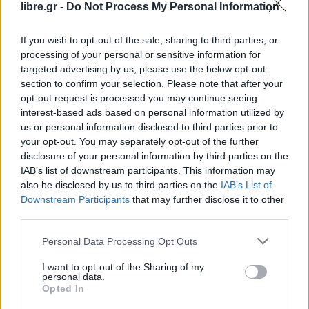
libre.gr -
Do Not Process My Personal Information
Πρόεδρο Τραμπ, ο κ. Μαρινάκης είπε:
«Μία από
αυτές τις φαντασιώσεις, ήταν και το ότι μετά την
If you wish to opt-out of the sale, sharing to third parties, or
εκλογή Τραμπ η Ελλάδα θα βρεθεί στο περιθώριο
processing of your personal or sensitive information for
από τις ΗΠΑ, γιατί υπάρχει πάρα πολύ κακή
targeted advertising by us, please use the below opt-out
section to confirm your selection. Please note that after your
άποψη προσωπικά για τον πρωθυπουργό, θα
opt-out request is processed you may continue seeing
απομονωθεί η Ελλάδα και τα σχετικά. Η
interest-based ads based on personal information utilized by
πραγματικότητα, με κορύφωση τη χθεσινή, θα
us or personal information disclosed to third parties prior to
your opt-out. You may separately opt-out of the further
έχουμε και συνέχεια στη διάψευση από την
disclosure of your personal information by third parties on the
αλήθεια αυτών των θεωριών, γκρεμίζει και αυτό
IAB’s list of downstream participants. This information may
το αφήγημα».
«Ο στόχος τους δεν είναι μόνο η
also be disclosed by us to third parties on the
IAB’s List of
Downstream Participants
that may further disclose it to other
κυβέρνηση, είναι και η χώρα»
υπογράμμισε.
third parties.
«Αυτό που για μένα είναι πιο σημαντικό, γιατί έχει
Personal Data Processing Opt Outs
να κάνει και με τις ζωές των πολιτών στην Ελλάδα
I want to opt-out of the Sharing of my
και την Ευρώπη, είναι ότι είχαμε μια σημαντικά
personal data.
θετική εξέλιξη. Έχουμε πολύ δρόμο ακόμα
Opted In
μπροστά μας. Το γεγονός ότι ο Τραμπ αποφάσισε