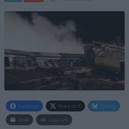
Facebook
Share on X
Bluesky
Email
Copy Link