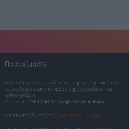
Ποιοι είμαστε
Το Libre είναι ένας ιστότοπος ενημέρωσης και άποψης
και στελεχώνεται από ομάδα δημοσιογράφων και
αρθρογράφων.
Ανήκει στην
SP COM Media @Communcations
.
Διευθυντής Σύνταξης:
Παναγιώτης Ι. Δρίβας
.
Οι απόψεις των αρθρογράφων εκφράζουν μόνο τους