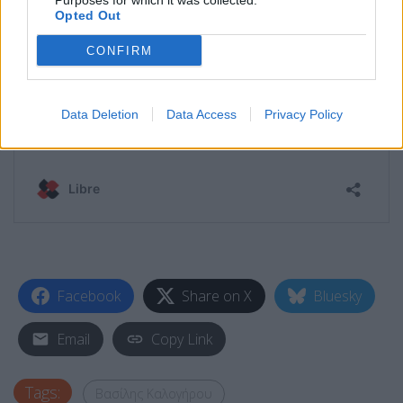
Purposes for which it was collected.
Opted Out
CONFIRM
Data Deletion
Data Access
Privacy Policy
Facebook
Share on X
Bluesky
Email
Copy Link
Tags:
Βασίλης Καλογήρου