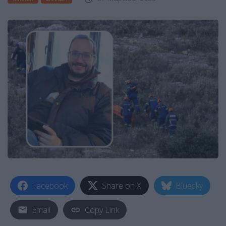
Facebook
Share on X
Bluesky
Email
Copy Link