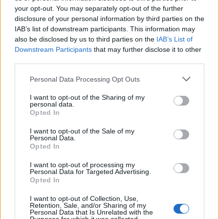
Ωστόσο, αυτό που
προβληματίζει
τις
Αρχές
your opt-out. You may separately opt-out of the further
σχετικά με το αν υπάρχει τελικά
εγκληματική
disclosure of your personal information by third parties on the
ενέργεια
είναι πως, σύμφωνα με το Open,
βρέθηκε
IAB’s list of downstream participants. This information may
also be disclosed by us to third parties on the
IAB’s List of
τμήμα του δακτύλου του Βασίλη Καλογήρου
Downstream Participants
that may further disclose it to other
κομμένο με τομή
, σαν να κόπηκε με αιχμηρό
third parties.
αντικείμενο.
Personal Data Processing Opt Outs
I want to opt-out of the Sharing of my
personal data.
Opted In
I want to opt-out of the Sale of my
Personal Data.
Opted In
I want to opt-out of processing my
Personal Data for Targeted Advertising.
Opted In
I want to opt-out of Collection, Use,
Retention, Sale, and/or Sharing of my
Personal Data that Is Unrelated with the