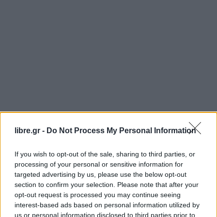
Λαμβάνοντας υπόψη όλα τα άλλα ευρήματα στη
σορό του, οι αξιωματικοί της Αστυνομίας
libre.gr -
Do Not Process My Personal Information
επιμένουν στα
παθολογικά αίτια
, ενώ
If you wish to opt-out of the sale, sharing to third parties, or
συνεκτιμάται ότι την κατάσταση του 39χρονου
processing of your personal or sensitive information for
επηρέασε το γεγονός ότι δεν είχε πάρει την
targeted advertising by us, please use the below opt-out
φαρμακευτική αγωγή του εκείνη τη συγκεκριμένη
section to confirm your selection. Please note that after your
opt-out request is processed you may continue seeing
μέρα.
interest-based ads based on personal information utilized by
us or personal information disclosed to third parties prior to