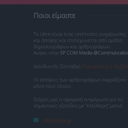
Ποιοι είμαστε
Το Libre είναι ένας ιστότοπος ενημέρωσης
και άποψης και στελεχώνεται από ομάδα
δημοσιογράφων και αρθρογράφων.
Ανήκει στην
SP COM Media @Communcatio
Διευθυντής Σύνταξης:
Παναγιώτης Ι. Δρίβα
Οι απόψεις των αρθρογράφων εκφράζουν
μόνο τους ίδιους.
Στόχος μας η σφαιρική ενημέρωση για τις
σημαντικές εξελίξεις με “ελεύθερη” ματιά.
info@libre.gr