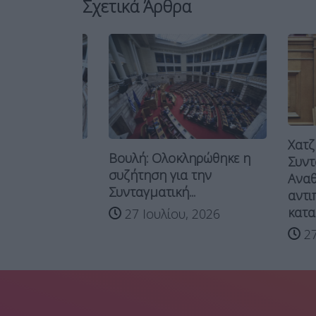
Σχετικά Άρθρα
Χατζηδάκ
νται οι
Βουλή: Ολοκληρώθηκε η
Συνταγμα
ές ομάδες
συζήτηση για την
Αναθεώρ
Συνταγματική...
αντιπολί
καταψηφίζ
026
27 Ιουλίου, 2026
27 Ιου