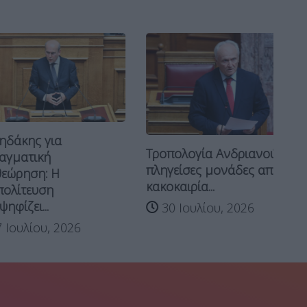
Επ
ης για
Κ
Τροπολογία Ανδριανού για
τική
“Ζ
πληγείσες μονάδες από
ηση: Η
με.
κακοκαιρία...
τευση
ει...
30 Ιουλίου, 2026
λίου, 2026