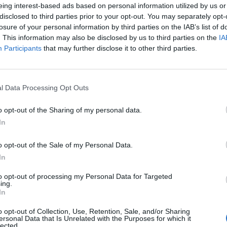
eing interest-based ads based on personal information utilized by us or
disclosed to third parties prior to your opt-out. You may separately opt-
losure of your personal information by third parties on the IAB’s list of
ημοσιότητα ότι και εσείς λάβατε ένα mail, όπως
. This information may also be disclosed by us to third parties on the
IA
τόπουλο, στο οποίο mail επιβεβαιώνεται ότι η
Participants
that may further disclose it to other third parties.
αίρεση υλικών και το μπάζωμα του χώρου στα
 στη σύσκεψη, στην οποία συμμετείχαν δύο
 Αυτό λέει το mail, αποφασίστηκε στη σύσκεψη η
l Data Processing Opt Outs
ίρεση υλικών, το μπάζωμα, μια παράνομη
o opt-out of the Sharing of my personal data.
ίχε γίνει η ποινική δίωξη. Άρα γνωρίζατε ή θα
In
ουλευτική εκπρόσωπος της Νέας Αριστεράς.
o opt-out of the Sale of my Personal Data.
In
 για τον τρόπο πληρωμής. Εγώ δεν θα σας
to opt-out of processing my Personal Data for Targeted
ing.
ατε. Το mail υπάρχει και το λάβατε. Και ήταν σε
In
έρνηση εξέδωσε Δελτία Τύπου με τα οποία έλεγε
o opt-out of Collection, Use, Retention, Sale, and/or Sharing
μού, επί του πεδίου, συντονισμού δηλαδή αυτών
ersonal Data that Is Unrelated with the Purposes for which it
lected.