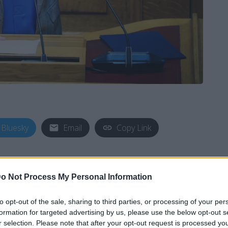
Bluesky
Email
Copy Link
ματικά προκλητική ομιλία, λέγοντας
μαστε κάθε μέρα πιο κοντά στην
o Not Process My Personal Information
ερε η κοινοβουλευτική εκπρόσωπος
to opt-out of the sale, sharing to third parties, or processing of your per
όγλου, σε παρέμβασή της νωρίτερα
formation for targeted advertising by us, please use the below opt-out s
r selection. Please note that after your opt-out request is processed y