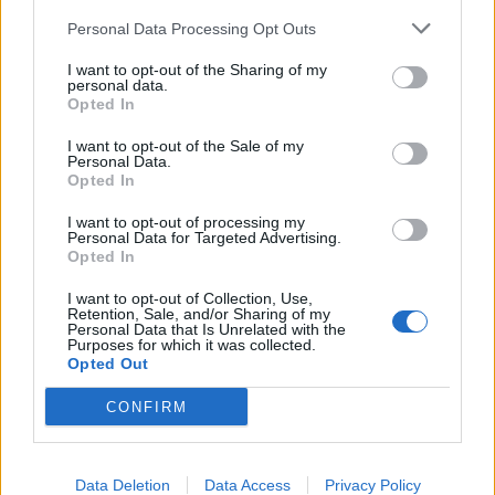
δίπλα στον Δημήτρη, τον φροντίζει με πολύ
Personal Data Processing Opt Outs
στοργή».
I want to opt-out of the Sharing of my
personal data.
Facebook
Share on X
Bluesky
Opted In
I want to opt-out of the Sale of my
Email
Copy Link
Personal Data.
Opted In
Tags:
I want to opt-out of processing my
ΒΟΥΤΣΑ
ΚΟΚΟΤΑΣ
Personal Data for Targeted Advertising.
Opted In
Σχετικά Άρθρα
I want to opt-out of Collection, Use,
Retention, Sale, and/or Sharing of my
Personal Data that Is Unrelated with the
Purposes for which it was collected.
Opted Out
CONFIRM
Data Deletion
Data Access
Privacy Policy