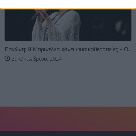
Παγώνη: Η Μαρινέλλα κάνει φυσικοθεραπείες – Ο...
29 Οκτωβρίου, 2024