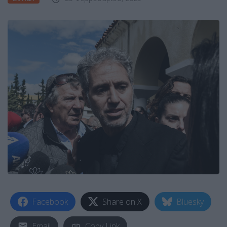
Facebook
Share on X
Bluesky
Email
Copy Link