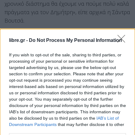
χρονικό διάστημα θα έχουμε να πούμε πολύ καλά
πράγματα για τον Δημήτρη», είπε αρχικά η Σάντρα
Βουτσά.
Η Σάντρα Βουτσά πρόσθεσε επίσης: «Του λέει ο
φυσιοθεραπευτής “κούνησε τα πόδια σου” και τα
libre.gr -
Do Not Process My Personal Information
κουνάει. Καταλαβαίνει τα πάντα που γίνονται στο
If you wish to opt-out of the sale, sharing to third parties, or
περιβάλλον του. Απλά το σώμα του χρειάζεται λίγο
processing of your personal or sensitive information for
χρόνο και ο εγκέφαλος για να θεραπευτεί πλήρως.
targeted advertising by us, please use the below opt-out
section to confirm your selection. Please note that after your
opt-out request is processed you may continue seeing
Αντιδρά και βλέπεις ότι καταλαβαίνει ποιος είναι
interest-based ads based on personal information utilized by
εκεί, αν είναι η Κατερίνα, αντιδρά όταν ακούει το
us or personal information disclosed to third parties prior to
παιδί του, δηλαδή τα πράγματα πάνε πολύ
your opt-out. You may separately opt-out of the further
disclosure of your personal information by third parties on the
καλύτερα. Ανοιγοκλείνει τα μάτια του, μπορεί να
IAB’s list of downstream participants. This information may
δακρύσει, να σφίξει λίγο το χέρι της Κατερίνας.
also be disclosed by us to third parties on the
IAB’s List of
Δείχνει σιγά σιγά ότι έχει επαφή με όλα αυτά που
Downstream Participants
that may further disclose it to other
third parties.
γίνονται γύρω του. Η Κατερίνα είναι ένας βράχος