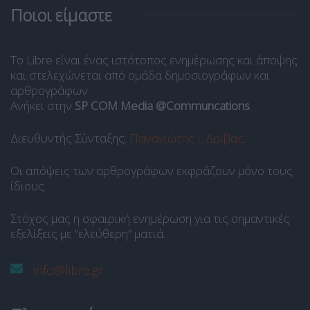
Ποιοι είμαστε
Το Libre είναι ένας ιστότοπος ενημέρωσης και άποψης
και στελεχώνεται από ομάδα δημοσιογράφων και
αρθρογράφων.
Ανήκει στην
SP COM Media @Communcations
.
Διευθυντής Σύνταξης:
Παναγιώτης Ι. Δρίβας
.
Οι απόψεις των αρθρογράφων εκφράζουν μόνο τους
ίδιους.
Στόχος μας η σφαιρική ενημέρωση για τις σημαντικές
εξελίξεις με “ελεύθερη” ματιά.
info@libre.gr