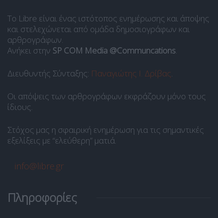
Το Libre είναι ένας ιστότοπος ενημέρωσης και άποψης
και στελεχώνεται από ομάδα δημοσιογράφων και
αρθρογράφων.
Ανήκει στην
SP COM Media @Communcations
.
Διευθυντής Σύνταξης:
Παναγιώτης Ι. Δρίβας
.
Οι απόψεις των αρθρογράφων εκφράζουν μόνο τους
ίδιους.
Στόχος μας η σφαιρική ενημέρωση για τις σημαντικές
εξελίξεις με “ελεύθερη” ματιά.
info@libre.gr
Πληροφορίες