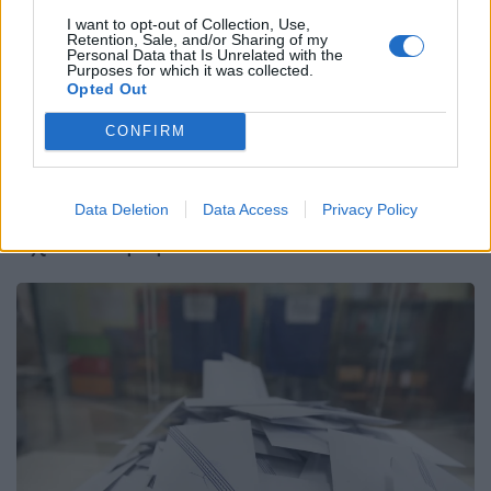
Facebook
Share on X
Bluesky
I want to opt-out of Collection, Use,
Retention, Sale, and/or Sharing of my
Personal Data that Is Unrelated with the
Email
Copy Link
Purposes for which it was collected.
Opted Out
Tags:
ΑΦΡΟΔΙΤΗ ΛΑΤΙΝΟΠΟΥΛΟΥ
CONFIRM
ΝΕΑ ΔΗΜΟΚΡΑΤΙΑ
Data Deletion
Data Access
Privacy Policy
Σχετικά Άρθρα