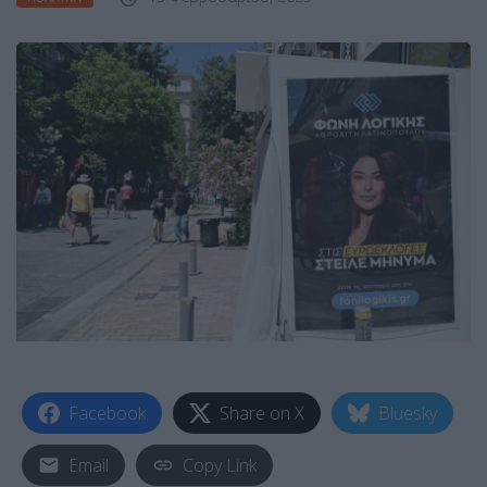
Facebook
Share on X
Bluesky
Email
Copy Link