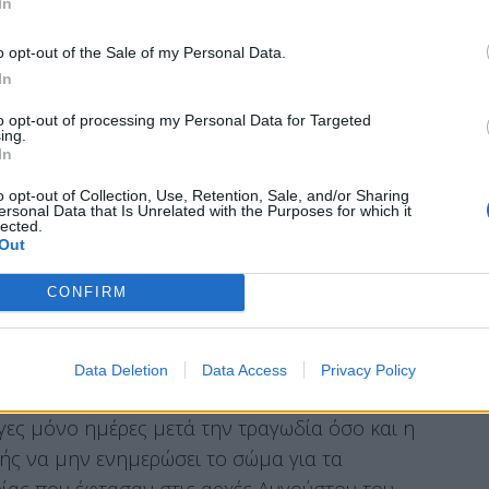
In
ύνη στη Βουλή για την υπόθεση των
Τεμπών
η
ρο των ευθυνών τον Χρήστο Τριαντόπουλο για το
o opt-out of the Sale of my Personal Data.
In
to opt-out of processing my Personal Data for Targeted
ing.
In
ής θεωρούν ότι πέρα από την
o opt-out of Collection, Use, Retention, Sale, and/or Sharing
σούλα
στο αξίωμα του προέδρου, θα στριμώξουν
ersonal Data that Is Unrelated with the Purposes for which it
lected.
βερνητική πλευρά με μία κίνηση που δεν
Out
ρονικά.
CONFIRM
αψε και ο Αλέξης
Χαρίτσης
στο facebook την
τροπή”.
Και ως θεσμική εκτροπή μπορεί να
Data Deletion
Data Access
Privacy Policy
υργού
να μιλήσει με απόλυτη σιγουριά για το
γες μόνο ημέρες μετά την τραγωδία όσο και η
ής να μην ενημερώσει το σώμα για τα
ίας που έφτασαν στις αρχές Αυγούστου του