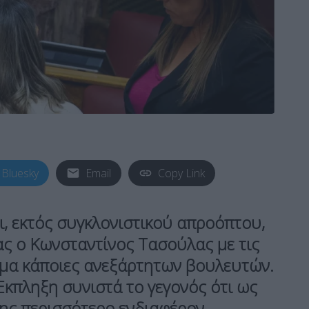
Bluesky
Email
Copy Link
ι, εκτός συγκλονιστικού απροόπτου,
ς ο Κωνσταντίνος Τασούλας με τις
μα κάποιες ανεξάρτητων βουλευτών.
Εκπληξη συνιστά το γεγονός ότι ως
της περισσότερο ενδιαφέρον