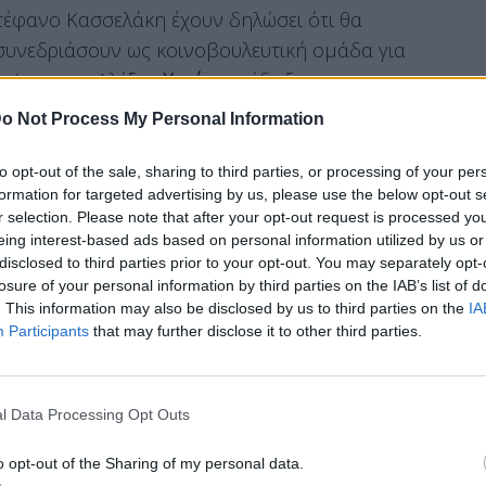
τέφανο Κασσελάκη έχουν δηλώσει ότι θα
συνεδριάσουν ως κοινοβουλευτική ομάδα για
ς (αν και ο Αλέξης
Χαρίτσης
έδειξε προς την
o Not Process My Personal Information
to opt-out of the sale, sharing to third parties, or processing of your per
formation for targeted advertising by us, please use the below opt-out s
ν της κάθε στάσης, τι θέλουν να πετύχουν αυτοί
r selection. Please note that after your opt-out request is processed y
 αποχή και αυτοί που θα παραμείνουν μέχρι
eing interest-based ads based on personal information utilized by us or
disclosed to third parties prior to your opt-out. You may separately opt-
ουν; (σίγουρα ΠΑΣΟΚ και ΣΥΡΙΖΑ)
losure of your personal information by third parties on the IAB’s list of
. This information may also be disclosed by us to third parties on the
IA
Participants
that may further disclose it to other third parties.
λάχιστον πιστεύουν, με το λαϊκό αίσθημα όπως
α τα
Τέμπη
την προπερασμένη Κυριακή και στις
ων που έχουν αποδοκιμάσει την υποψηφιότητα
l Data Processing Opt Outs
τικές αναρτήσεις της Μαρίας Καρυστιανού).
o opt-out of the Sharing of my personal data.
είται ότι δεν ενημέρωσε το κοινοβούλιο για την