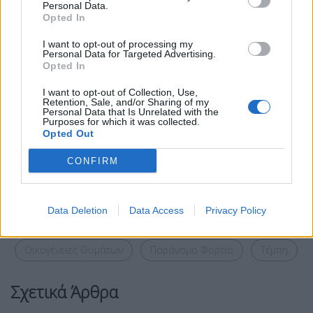
Personal Data.
Opted In
I want to opt-out of processing my
Personal Data for Targeted Advertising.
Opted In
I want to opt-out of Collection, Use,
Retention, Sale, and/or Sharing of my
Personal Data that Is Unrelated with the
Purposes for which it was collected.
Opted Out
Facebook
Share on X
Bluesky
CONFIRM
Email
Copy Link
Data Deletion
Data Access
Privacy Policy
Tags:
Δικηγόρος
ξυλολιο
Οικογένειες Θυμάτων
Παράνομο Φορτίο
Τέμπη
Σχετικά Άρθρα