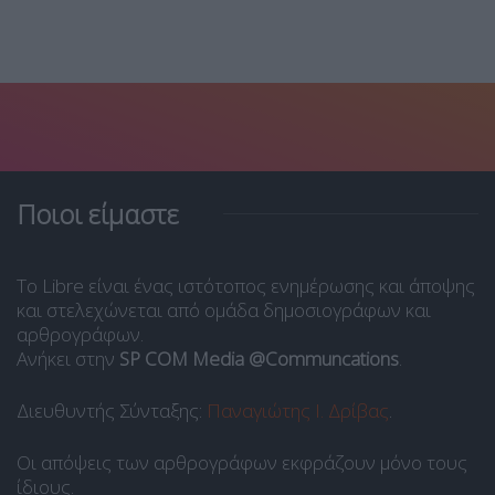
Ποιοι είμαστε
Το Libre είναι ένας ιστότοπος ενημέρωσης και άποψης
και στελεχώνεται από ομάδα δημοσιογράφων και
αρθρογράφων.
Ανήκει στην
SP COM Media @Communcations
.
Διευθυντής Σύνταξης:
Παναγιώτης Ι. Δρίβας
.
Οι απόψεις των αρθρογράφων εκφράζουν μόνο τους
ίδιους.