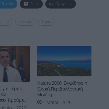
Bluesky
Email
Copy Link
ορτίο
Πόρισμα
Τεμπη
00: Εγκρίθηκε η
Λά
Πόρισμα ΕΜΠ για
εριβαλλοντική
ασ
Βιολάντα: Πώς φτάσαμε
επ
στην...
υ, 2026
1 Απριλίου, 2026