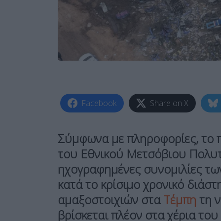
Facebook
Share on X
Σύμφωνα με πληροφορίες, το 
του Εθνικού Μετσόβιου Πολυτε
ηχογραφημένες συνομιλίες τω
κατά το κρίσιμο χρονικό διάσ
αμαξοστοιχιών στα
Τέμπη
τη 
βρίσκεται πλέον στα χέρια του