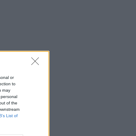
sonal or
ection to
ou may
 personal
out of the
 downstream
B’s List of