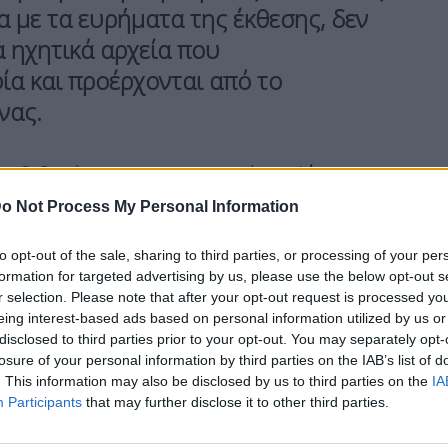
 με τα ευρήματα της έκθεσης, δεν
 ηχητικά αρχεία που
ία και προέρχονται από το
νας.
τα δεδομένα του καταγραφικού της
Λάρισας
και
ρεμβάσεις, ο εφέτης ανακριτής θα μπορεί να
o Not Process My Personal Information
ην ακρίβεια των ηχητικών ντοκουμέντων που
to opt-out of the sale, sharing to third parties, or processing of your per
formation for targeted advertising by us, please use the below opt-out s
r selection. Please note that after your opt-out request is processed y
eing interest-based ads based on personal information utilized by us or
disclosed to third parties prior to your opt-out. You may separately opt-
Διεύθυνσης Μεταφορών του Υπουργείου, που
losure of your personal information by third parties on the IAB’s list of
 να απολογηθεί σήμερα, ζήτησε και έλαβε νέα
. This information may also be disclosed by us to third parties on the
IA
Participants
that may further disclose it to other third parties.
5 Φεβρουαρίου αναμένεται να κατατεθεί και το