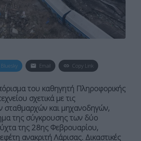
Bluesky
Email
Copy Link
πόρισμα του καθηγητή Πληροφορικής
χνείου σχετικά με τις
ν σταθμαρχών και μηχανοδηγών,
τημα της σύγκρουσης των δύο
νύχτα της 28ης Φεβρουαρίου,
 εφέτη ανακριτή Λάρισας. Δικαστικές