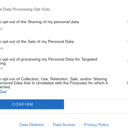
ικού του
Εθνικού Μετσόβειου Πολυτεχνείου
,
l Data Processing Opt Outs
ς πυρόσφαιρας
. Στο τέλος του ίδιου μήνα, θα
o opt-out of the Sharing of my personal data.
ο πόρισμα του Εθνικού Οργανισμού Διερεύνησης
In
υχημάτων.
o opt-out of the Sale of my Personal Data.
In
ίντεο του ιδιώτη από την Κατερίνη
, το οποίο
to opt-out of processing my Personal Data for Targeted
ing.
ημα,
θεωρείται επαρκές για να τεκμηριώσει το
In
ας.
o opt-out of Collection, Use, Retention, Sale, and/or Sharing
ersonal Data that Is Unrelated with the Purposes for which it
ταθέσουν και οι σταθμάρχες των σταθμών από
lected.
Out
στοιχία
, ενώ τόσο η Τακτική Ανακρίτρια που είχε
ης Ανακριτής, με έγγραφό τους ζήτησαν από την
CONFIRM
 υλικού από τον ΟΣΕ.
Data Deletion
Data Access
Privacy Policy