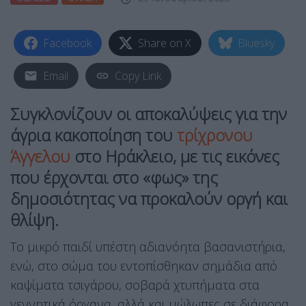
Facebook
Share on X
Bluesky
Email
Copy Link
Συγκλονίζουν οι αποκαλύψεις για την
άγρια κακοποίηση του
τρίχρονου
Άγγελου
στο Ηράκλειο, με τις εικόνες
που έρχονται στο «φως» της
δημοσιότητας να προκαλούν οργή και
θλίψη.
Το μικρό παιδί υπέστη αδιανόητα βασανιστήρια,
ενώ, στο σώμα του εντοπίσθηκαν σημάδια από
καψίματα τσιγάρου, σοβαρά χτυπήματα στα
γεννητικά όργανα, αλλά και μώλωπες σε διάφορα