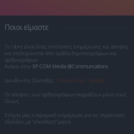
Ποιοι είμαστε
Το Libre είναι ένας ιστότοπος ενημέρωσης και άποψης
και στελεχώνεται από ομάδα δημοσιογράφων και
αρθρογράφων.
Ανήκει στην
SP COM Media @Communcations
.
Διευθυντής Σύνταξης:
Παναγιώτης Ι. Δρίβας
.
Οι απόψεις των αρθρογράφων εκφράζουν μόνο τους
ίδιους.
Στόχος μας η σφαιρική ενημέρωση για τις σημαντικές
εξελίξεις με “ελεύθερη” ματιά.