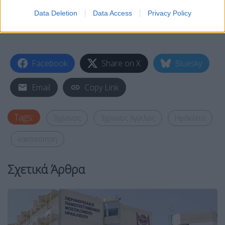
Data Deletion
Data Access
Privacy Policy
Facebook
Share on X
Bluesky
Email
Copy Link
Tags:
3χρονος
3χρονος Άγγελος
Ηράκλειο
κακοποιηση
Σχετικά Άρθρα