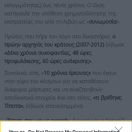
εκλογιμότητας) έως πέντε χρόνια. Ο ίδιος
κατήγγειλε την υπόθεση χρηματοδότησης της
εκστρατείας του από τη Λιβύη ως «
συνωμοσία
».
Πρώτος που πήρε τον λόγο στο δικαστήριο,
ο
πρώην αρχηγός του κράτους (2007-2012)
δήλωσε:
«Δέκα χρόνια συκοφαντίας, 48 ώρες
προφυλάκισης, 60 ώρες ανάκρισης».
Συνολικά, είπε, «
10 χρόνια έρευνας»
που έκανε
«τον γύρο του κόσμου» για να καταθέσουν
διάφοροι μάρτυρες και να αναζητηθούν
αποδεικτικά στοιχεία. Και στο τέλος,
«τι βρέθηκε;
Τίποτα»,
δήλωσε επανειλημμένα.
«
Τίποτε, που να με αφορά»
, διευκρίνισε ο Σαρκοζί,
ο οποίος δικάζεται μαζί με άλλα 11 άτομα,