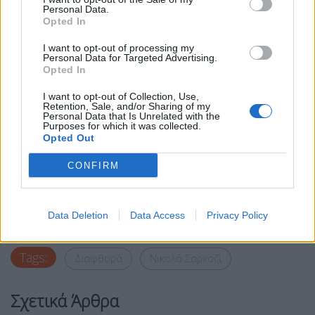
υπήρξε διαφθορά του υποψηφίου», δήλωσε.
Personal Data.
Opted In
«Δεν έχω κανέναν λογαριασμό
να τακτοποιήσω
και σίγουρα όχι με τον θεσμό του οποίου γνωρίζω
I want to opt-out of processing my
Personal Data for Targeted Advertising.
ότι ένα μέρος του με πολέμησε βίαια όταν ήμουν
Opted In
πρόεδρος. Αφελής ή ενθουσιώδης, εμπιστεύομαι»,
I want to opt-out of Collection, Use,
δήλωσε επίσης αυτός που τακτικά κατηγορεί
Retention, Sale, and/or Sharing of my
Personal Data that Is Unrelated with the
ονομαστικά δικαστές στις πολλές νομικές
Purposes for which it was collected.
Opted Out
διαδικασίες που τον αφορούν.
CONFIRM
Facebook
Share on X
Bluesky
Email
Copy Link
Data Deletion
Data Access
Privacy Policy
Tags:
Διαφθορά
Νικολά Σαρκοζί
Σχετικά Άρθρα