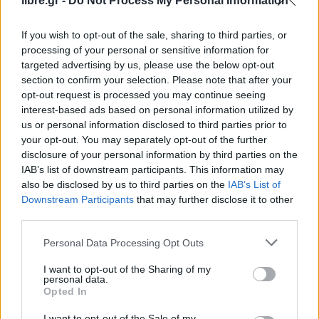
libre.gr -
Do Not Process My Personal Information
ανάμεσά τους οι τρεις πρώην υπουργοί Κλοντ
Γκεάν, Μπρις Ορτεφέ και Ερίκ Βερτ.
If you wish to opt-out of the sale, sharing to third parties, or
processing of your personal or sensitive information for
«
Υπάρχει λόγος να έχω θυμό»
, πρόσθεσε.
targeted advertising by us, please use the below opt-out
section to confirm your selection. Please note that after your
«Δεν θα βρείτε ποτέ, ποτέ ούτε ένα ευρώ
, ούτε ένα
opt-out request is processed you may continue seeing
interest-based ads based on personal information utilized by
λιβυκό λεπτό, στην εκστρατεία μου»
, δήλωσε.
us or personal information disclosed to third parties prior to
your opt-out. You may separately opt-out of the further
«Θα απαντήσω σε όλες τις ερωτήσεις, όπως πάντα
disclosure of your personal information by third parties on the
έκανα, πάντα αναλάμβανα τις ευθύνες μου και
IAB’s list of downstream participants. This information may
προτίθεμαι ασφαλώς να το κάνω και κατά τη
also be disclosed by us to third parties on the
IAB’s List of
Downstream Participants
that may further disclose it to other
διάρκεια αυτών των τεσσάρων μηνών» της
third parties.
διαδικασίας, πρόσθεσε ο Σαρκοζί.
Personal Data Processing Opt Outs
«
Τα χρήματα της διαφθοράς είναι ο μεγάλος απών
I want to opt-out of the Sharing of my
από αυτή τη δίκη
και για έναν απλό λόγο: δεν
personal data.
Opted In
υπάρχουν χρήματα από τη διαφθορά καθώς δεν
I want to opt-out of the Sale of my