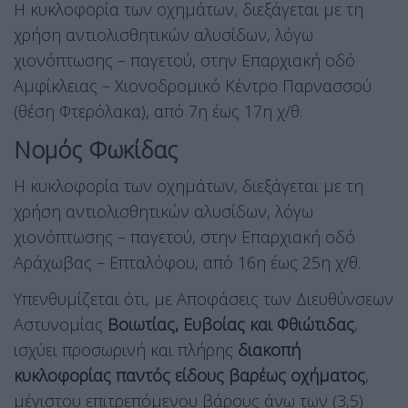
Η κυκλοφορία των οχημάτων, διεξάγεται με τη
χρήση αντιολισθητικών αλυσίδων, λόγω
χιονόπτωσης – παγετού, στην Επαρχιακή οδό
Αμφίκλειας – Χιονοδρομικό Κέντρο Παρνασσού
(θέση Φτερόλακα), από 7η έως 17η χ/θ.
Νομός Φωκίδας
Η κυκλοφορία των οχημάτων, διεξάγεται με τη
χρήση αντιολισθητικών αλυσίδων, λόγω
χιονόπτωσης – παγετού, στην Επαρχιακή οδό
Αράχωβας – Επταλόφου, από 16η έως 25η χ/θ.
Υπενθυμίζεται ότι, με Αποφάσεις των Διευθύνσεων
Αστυνομίας
Βοιωτίας, Ευβοίας και Φθιώτιδας
,
ισχύει προσωρινή και πλήρης
διακοπή
κυκλοφορίας παντός είδους βαρέως οχήματος
,
μέγιστου επιτρεπόμενου βάρους άνω των (3,5)