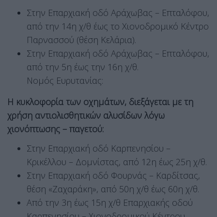
Στην Επαρχιακή οδό Αράχωβας – Επταλόφου,
από την 14η χ/θ έως το Χιονοδρομικό Κέντρο
Παρνασσού (θέση Κελάρια).
Στην Επαρχιακή οδό Αράχωβας – Επταλόφου,
από την 5η έως την 16η χ/θ.
Νομός Ευρυτανίας:
Η κυκλοφορία των οχημάτων, διεξάγεται με τη
χρήση αντιολισθητικών αλυσίδων λόγω
χιονόπτωσης – παγετού:
Στην Επαρχιακή οδό Καρπενησίου –
Κρικέλλου – Δομνίστας, από 12η έως 25η χ/θ.
Στην Επαρχιακή οδό Φουρνάς – Καρδίτσας,
θέση «Ζαχαράκη», από 50η χ/θ έως 60η χ/θ.
Από την 3η έως 15η χ/θ Επαρχιακής οδού
Καρπενησίου – Χιονοδρομικού Κέντρου