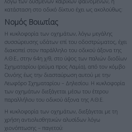
λόγω των δυσμενών καιρικών φαινομένων, η
κατάσταση στο οδικό δίκτυο έχει ως ακολούθως:
Νομός Βοιωτίας
Η κυκλοφορία των οχημάτων, λόγω μεγάλης
συσσώρευσης υδάτων επί του οδοστρώματος, έχει
διακοπεί στον παράλληλο του οδικού άξονα της
Α.Θ.Ε., στην 64η χ/θ, στο ύψος των παλιών διοδίων
Σχηματαρίου (ρεύμα προς Λαμία), από τον κόμβο
Οινόης έως την διασταύρωση αυτού με την
Λεωφόρο Σχηματαρίου – Δηλεσίου. Η κυκλοφορία
των οχημάτων διεξάγεται μέσω του έτερου
παραλλήλου του οδικού άξονα της Α.Θ.Ε.
Η κυκλοφορία των οχημάτων, διεξάγεται με τη
χρήση αντιολισθητικών αλυσίδων λόγω
χιονόπτωσης – παγετού: