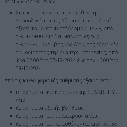
καιρικών φαινομένων:
Στο ρεύμα πορείας με κατεύθυνση από
Θεσσαλονίκη προς Αθήνα επί του οδικού
άξονα του Αυτοκινητόδρομου ΠΑΘΕ, από
Χ.Θ. 484+00 (Διόδια Μαλγάρων) έως
Χ.Θ.474+00 (Κόμβος Κλειδίου) της εδαφικής
αρμοδιότητας της ανωτέρω Υπηρεσίας, από
ώρα 22:00΄ της 27-12-2024 έως την 16.00΄ της
28-12-2024.
Από τις κυκλοφοριακές ρυθμίσεις εξαιρούνται:
τα οχήματα έκτακτης ανάγκης (Ε.Κ.Α.Β., Π.Υ.,
κλπ)
τα οχήματα οδικής βοήθειας
τα οχήματα που μεταφέρουν αλάτι
τα οχήματα που κατευθύνονται από κόμβο