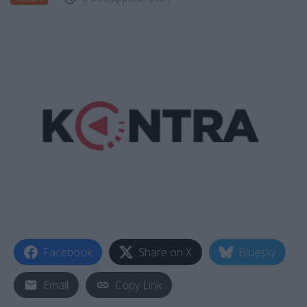
Facebook
Share on X
Bluesky
Email
Copy Link