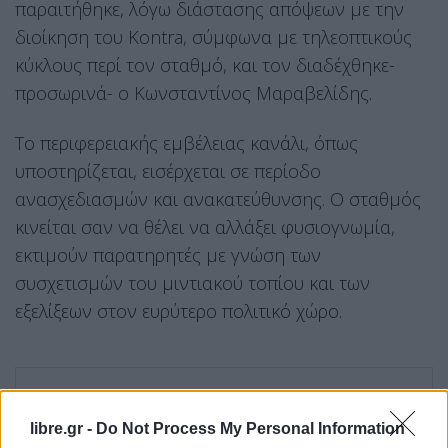
παραιτήθηκε, λόγω διάστασης απόψεων με την
διοίκηση του Kontra, σύμφωνα με τηλεοπτικούς
κύκλους περί τον σταθμό, και τον διαδέχθηκε-
προσωρινά- ο Κωνσταντίνος Μαραβελίδης.
Το περιφερειακής εμβέλειας κανάλι, όπως
υποστηρίζεται, εισέρχεται σε περίοδο
ανασχεδιασμών και ανακατεύθυνσης. Ο σταθμός
κινείται σαν να θέλει να αλλάξει φυσιογνωμία,
εκτιμούν παρατηρητές με γνώση των
συσχετισμών του μιντιακού τοπίου και των
εξελίξεων στον ευρύτερο πολιτικό χώρο.
libre.gr -
Do Not Process My Personal Information