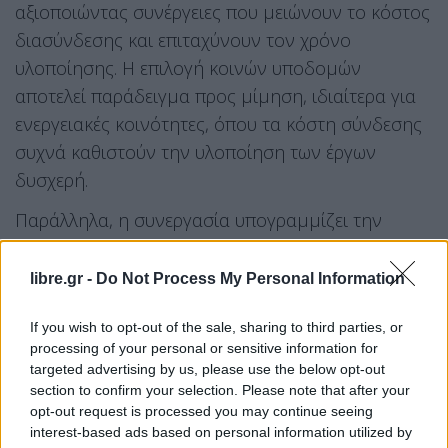
αξιοποιώντας συνέργειες που μειώνουν το κόστος
διασύνδεσης και επιταχύνουν τον χρόνο
υλοποίησης. Η επιλογή κοινών υποδομών
αποτελεί παράδειγμα προς μίμηση, ιδιαίτερα για
ενεργειακές κοινότητες, όπου τα κόστη σύνδεσης
συχνά καθιστούν την υλοποίηση των έργων
δυσχερή.
Παράλληλα, η συνεργασία υπογραμμίζει την
κοινωνική διάσταση της ενεργειακής μετάβασης,
φέρνοντας ουσιαστικά οφέλη στην τοπική
libre.gr -
Do Not Process My Personal Information
κοινωνία και οικονομία της Δυτικής Μακεδονίας.
If you wish to opt-out of the sale, sharing to third parties, or
Διασφαλίζεται η συμμετοχή και τα οφέλη για τους
processing of your personal or sensitive information for
πολίτες, ενώ προωθείται η κοινωνική συνοχή και η
targeted advertising by us, please use the below opt-out
βιώσιμη ανάπτυξη. Πρόκειται για ένα εγχείρημα
section to confirm your selection. Please note that after your
opt-out request is processed you may continue seeing
που ενισχύει την ενεργειακή αυτονομία των
interest-based ads based on personal information utilized by
τοπικών κοινωνιών και δημιουργεί νέες