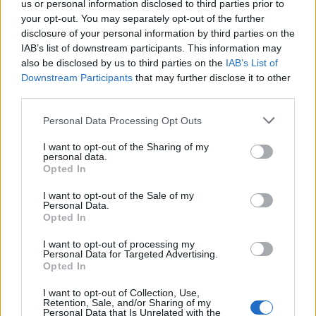
us or personal information disclosed to third parties prior to
προοπτικές απασχόλησης και ανάπτυξης.
your opt-out. You may separately opt-out of the further
disclosure of your personal information by third parties on the
IAB’s list of downstream participants. This information may
Η ΔΕΠΑ Εμπορίας επιβεβαιώνει τη δέσμευσή της
also be disclosed by us to third parties on the
IAB’s List of
στην προώθηση των Ανανεώσιμων Πηγών
Downstream Participants
that may further disclose it to other
Ενέργειας και στην έμπρακτη στήριξη της
third parties.
ενεργειακής μετάβασης της χώρας, με σεβασμό
Personal Data Processing Opt Outs
στις τοπικές ανάγκες.
I want to opt-out of the Sharing of my
personal data.
Σχετικά με τη ΔΕΠΑ Εμπορίας
Opted In
Η ΔΕΠΑ Εμπορίας είναι κορυφαία εταιρεία στον
I want to opt-out of the Sale of my
Personal Data.
τομέα της ενέργειας στην Ελλάδα, με σημαντική
Opted In
διεθνή δραστηριότητα και συμμετοχή σε έργα
I want to opt-out of processing my
όπως ο Τερματικός Σταθμός LNG,
Personal Data for Targeted Advertising.
Opted In
Αλεξανδρούπολης. Η εταιρεία επενδύει στρατηγικά
στις Ανανεώσιμες Πηγές Ενέργειας, συμβάλλοντας
I want to opt-out of Collection, Use,
Retention, Sale, and/or Sharing of my
στην υλοποίηση του εθνικού στόχου για
Personal Data that Is Unrelated with the