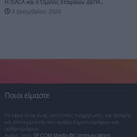
Η ISACA και ο Όμιλος Εταιρειών ΔΕΠΑ...
3 Δεκεμβρίου, 2024
Ποιοι είμαστε
Το Libre είναι ένας ιστότοπος ενημέρωσης και άποψης
και στελεχώνεται από ομάδα δημοσιογράφων και
αρθρογράφων.
Ανήκει στην
SP COM Media @Communcations
.